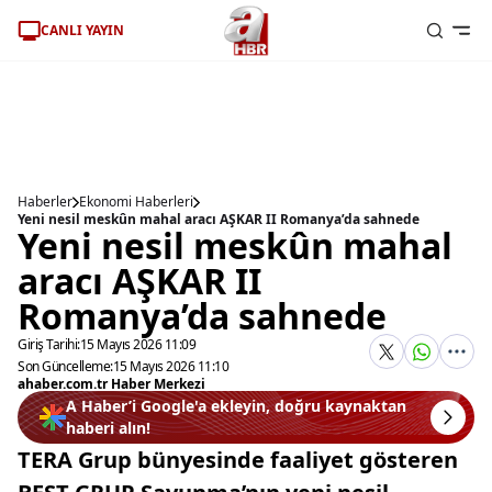
CANLI YAYIN
Haberler
Ekonomi Haberleri
Yeni nesil meskûn mahal aracı AŞKAR II Romanya’da sahnede
Yeni nesil meskûn mahal
aracı AŞKAR II
Romanya’da sahnede
Giriş Tarihi:
15 Mayıs 2026 11:09
Son Güncelleme:
15 Mayıs 2026 11:10
ahaber.com.tr Haber Merkezi
A Haber’i Google'a ekleyin, doğru kaynaktan
haberi alın!
TERA Grup bünyesinde faaliyet gösteren