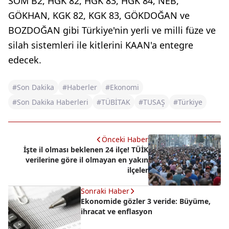
SOM B2, HGK 82, HGK 83, HGK 84, NEB,
GÖKHAN, KGK 82, KGK 83, GÖKDOĞAN ve
BOZDOĞAN gibi Türkiye'nin yerli ve milli füze ve
silah sistemleri ile kitlerini KAAN'a entegre
edecek.
#Son Dakika
#Haberler
#Ekonomi
#Son Dakika Haberleri
#TÜBİTAK
#TUSAŞ
#Türkiye
Önceki Haber
İşte il olması beklenen 24 ilçe! TÜİK
verilerine göre il olmayan en yakın
ilçeler
Sonraki Haber
Ekonomide gözler 3 veride: Büyüme,
ihracat ve enflasyon