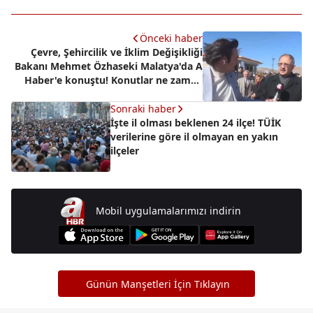
Önceki haber
Çevre, Şehircilik ve İklim Değişikliği
Bakanı Mehmet Özhaseki Malatya'da A
Haber'e konuştu! Konutlar ne zaman
teslim edilecek?
Sonraki haber
İşte il olması beklenen 24 ilçe! TÜİK
verilerine göre il olmayan en yakın
ilçeler
Mobil uygulamalarımızı indirin
Günün Manşetleri İçin Tıklayın