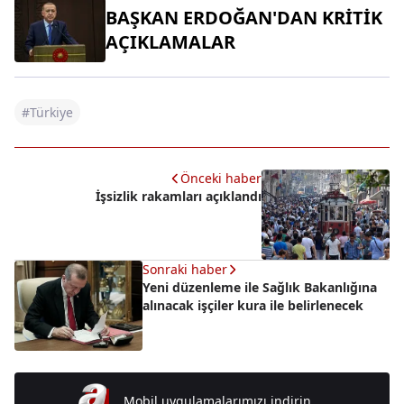
BAŞKAN ERDOĞAN'DAN KRİTİK
AÇIKLAMALAR
#Türkiye
Önceki haber
İşsizlik rakamları açıklandı
Sonraki haber
Yeni düzenleme ile Sağlık Bakanlığına
alınacak işçiler kura ile belirlenecek
Mobil uygulamalarımızı indirin