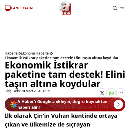
CANLI YAYIN
Haberler
Ekonomi Haberleri
Ekonomik İstikrar paketine tam destek! Elini taşın altına koydular
Ekonomik İstikrar
paketine tam destek! Elini
taşın altına koydular
Giriş Tarihi:
20 Mart 2020 07:39
A Haber’i Google'a ekleyin, doğru kaynaktan
haberi alın!
İlk olarak Çin'in Vuhan kentinde ortaya
çıkan ve ülkemize de sıçrayan