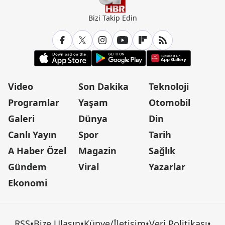
Bizi Takip Edin
Video
Son Dakika
Teknoloji
Programlar
Yaşam
Otomobil
Galeri
Dünya
Din
Canlı Yayın
Spor
Tarih
A Haber Özel
Magazin
Sağlık
Gündem
Viral
Yazarlar
Ekonomi
RSS
•
Bize Ulaşın
•
Künye/İletişim
•
Veri Politikası
•