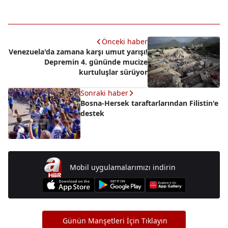
Önceki haber
Venezuela'da zamana karşı umut yarışı!
Depremin 4. gününde mucize
kurtuluşlar sürüyor
Sonraki haber
Bosna-Hersek taraftarlarından Filistin'e
destek
Mobil uygulamalarımızı indirin
Günün Manşetleri İçin Tıklayın