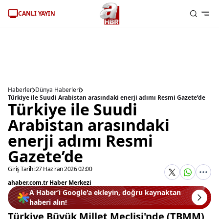
CANLI YAYIN
Haberler
Dünya Haberleri
Türkiye ile Suudi Arabistan arasındaki enerji adımı Resmi Gazete’de
Türkiye ile Suudi
Arabistan arasındaki
enerji adımı Resmi
Gazete’de
Giriş Tarihi:
27 Haziran 2026 02:00
ahaber.com.tr Haber Merkezi
A Haber’i Google'a ekleyin, doğru kaynaktan
haberi alın!
Türkiye Büyük Millet Meclisi'nde (TBMM)