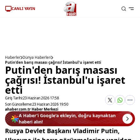
CANLI YAYIN
Haberler
Dünya Haberleri
Putin'den barış masası çağrısı! İstanbul'u işaret etti
Putin'den barış masası
çağrısı! İstanbul'u işaret
etti
Giriş Tarihi:
23 Haziran 2026 17:58
Son Güncelleme:
23 Haziran 2026 19:50
ahaber.com.tr Haber Merkezi
A Haber’i Google'a ekleyin, doğru kaynaktan
haberi alın!
Rusya Devlet Başkanı Vladimir Putin,