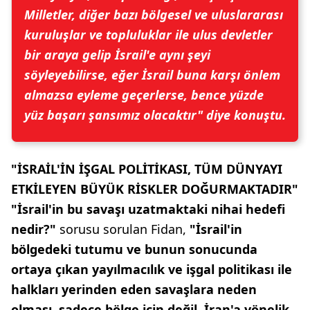
Milletler, diğer bazı bölgesel ve uluslararası
kuruluşlar ve topluluklar ile ulus devletler
bir araya gelip İsrail'e aynı şeyi
söyleyebilirse, eğer İsrail buna karşı önlem
almazsa eyleme geçerlerse, bence yüzde
yüz başarı şansımız olacaktır"
diye konuştu.
"İSRAİL'İN İŞGAL POLİTİKASI, TÜM DÜNYAYI
ETKİLEYEN BÜYÜK RİSKLER DOĞURMAKTADIR"
"İsrail'in bu savaşı uzatmaktaki nihai hedefi
nedir?"
sorusu sorulan Fidan,
"İsrail'in
bölgedeki tutumu ve bunun sonucunda
ortaya çıkan yayılmacılık ve işgal politikası ile
halkları yerinden eden savaşlara neden
olması, sadece bölge için değil, İran'a yönelik