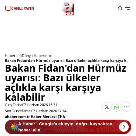
CANLI YAYIN
Haberler
Dünya Haberleri
Bakan Fidan'dan Hürmüz uyarısı: Bazı ülkeler açlıkla karşı karşıya kalabilir
Bakan Fidan'dan Hürmüz
uyarısı: Bazı ülkeler
açlıkla karşı karşıya
kalabilir
Giriş Tarihi:
07 Haziran 2026 16:31
Son Güncelleme:
07 Haziran 2026 17:14
ahaber.com.tr Haber Merkezi
|
İHA
A Haber’i Google'a ekleyin, doğru kaynaktan
haberi alın!