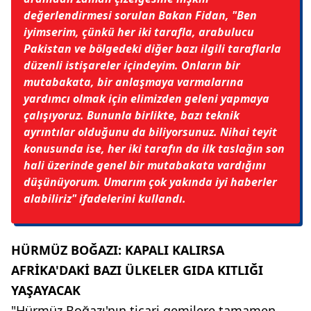
değerlendirmesi sorulan Bakan Fidan,
"Ben
iyimserim, çünkü her iki tarafla, arabulucu
Pakistan ve bölgedeki diğer bazı ilgili taraflarla
düzenli istişareler içindeyim. Onların bir
mutabakata, bir anlaşmaya varmalarına
yardımcı olmak için elimizden geleni yapmaya
çalışıyoruz. Bununla birlikte, bazı teknik
ayrıntılar olduğunu da biliyorsunuz. Nihai teyit
konusunda ise, her iki tarafın da ilk taslağın son
hali üzerinde genel bir mutabakata vardığını
düşünüyorum. Umarım çok yakında iyi haberler
alabiliriz"
ifadelerini kullandı.
HÜRMÜZ BOĞAZI: KAPALI KALIRSA
AFRİKA'DAKİ BAZI ÜLKELER GIDA KITLIĞI
YAŞAYACAK
"Hürmüz Boğazı'nın ticari gemilere tamamen