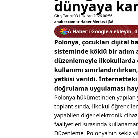
dünyaya karş
Giriş Tarihi:
03 Haziran 2026 00:56
ahaber.com.tr Haber Merkezi
|
AA
A Haber’i Google'a ekleyin, 
Polonya, çocukları dijital 
sisteminde köklü bir adım 
düzenlemeyle ilkokullarda 
kullanımı sınırlandırılırken
yetkisi verildi. İnternetteki 
doğrulama uygulaması haya
Polonya hükümetinden yapılan y
toplantısında, ilkokul öğrenciler
yapabilen diğer elektronik cihazl
faaliyetleri sırasında kullanama
Düzenleme, Polonya'nın sekiz yıll