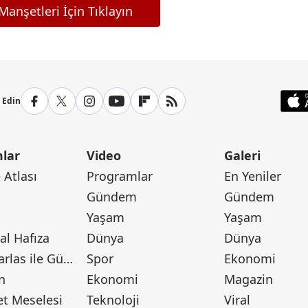
anşetleri İçin Tıklayın
p Edin
lar
Video
Galeri
Atlası
Programlar
En Yeniler
Gündem
Gündem
Yaşam
Yaşam
l Hafıza
Dünya
Dünya
Canan Barlas ile Gündem
Spor
Ekonomi
n
Ekonomi
Magazin
t Meselesi
Teknoloji
Viral