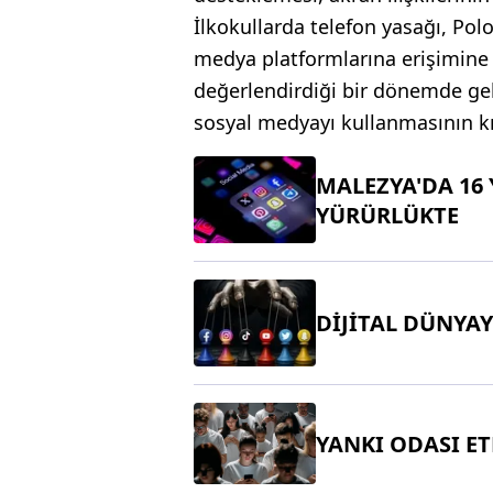
İlkokullarda telefon yasağı, Po
medya platformlarına erişimine 
değerlendirdiği bir dönemde geld
sosyal medyayı kullanmasının kıs
MALEZYA'DA 16 
YÜRÜRLÜKTE
DİJİTAL DÜNYAY
YANKI ODASI ET