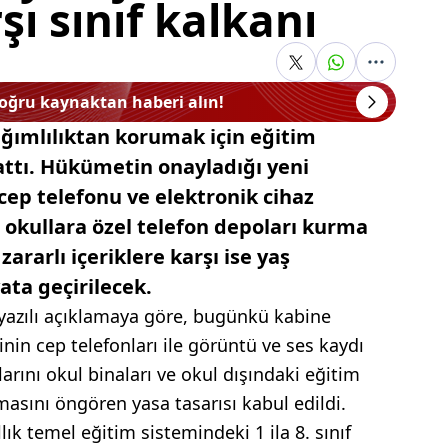
ı sınıf kalkanı
doğru kaynaktan haberi alın!
bağımlılıktan korumak için eğitim
attı. Hükümetin onayladığı yeni
cep telefonu ve elektronik cihaz
, okullara özel telefon depoları kurma
zararlı içeriklere karşı ise yaş
ta geçirilecek.
azılı açıklamaya göre, bugünkü kabine
inin cep telefonları ile görüntü ve ses kaydı
arını okul binaları ve okul dışındaki eğitim
masını öngören yasa tasarısı kabul edildi.
ık temel eğitim sistemindeki 1 ila 8. sınıf