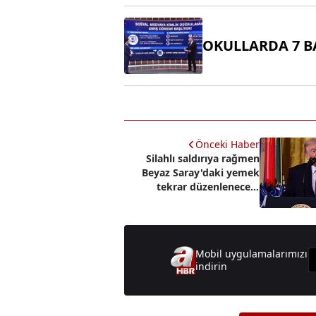
OKULLARDA 7 B
Önceki Haber
Silahlı saldırıya rağmen
Beyaz Saray'daki yemek
tekrar düzenlenecek!
Trump da katılacak
Mobil uygulamalarımızı
indirin