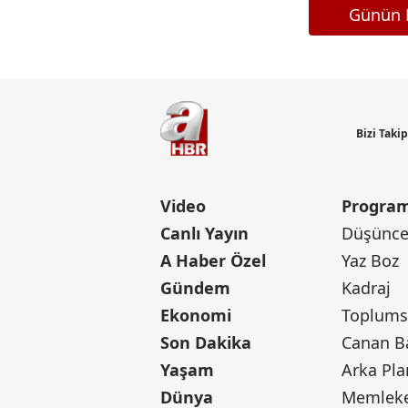
Günün M
Bizi Taki
Video
Program
Canlı Yayın
Düşünce 
A Haber Özel
Yaz Boz
Gündem
Kadraj
Ekonomi
Toplumsa
Son Dakika
Yaşam
Arka Pla
Dünya
Memleke