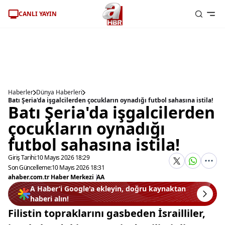
CANLI YAYIN
Haberler
Dünya Haberleri
Batı Şeria'da işgalcilerden çocukların oynadığı futbol sahasına istila!
Batı Şeria'da işgalcilerden
çocukların oynadığı
futbol sahasına istila!
Giriş Tarihi:
10 Mayıs 2026 18:29
Son Güncelleme:
10 Mayıs 2026 18:31
ahaber.com.tr Haber Merkezi
|
AA
A Haber’i Google'a ekleyin, doğru kaynaktan
haberi alın!
Filistin topraklarını gasbeden İsrailliler,