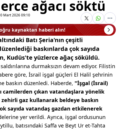
zlerce ağacı söktü
10 Mart 2026 09:10
doğru kaynaktan haberi alın!
altındaki Batı Şeria'nın çeşitli
 düzenlediği baskınlarda çok sayıda
ken, Kudüs'te yüzlerce ağaç söküldü.
i saldırılarına durmaksızın devam ediyor. Filistin
ere göre, İsrail işgal güçleri El Halil şehrinin
ine baskın düzenledi. Haberde,
"İşgal (İsrail)
sı camilerden çıkan vatandaşlara yönelik
zehirli gaz kullanarak beldeye baskın
ok sayıda vatandaş gazdan etkilenerek
delerine yer verildi. Ayrıca, işgal ordusunun
tillu, batısındaki Saffa ve Beyt Ur et-Tahta