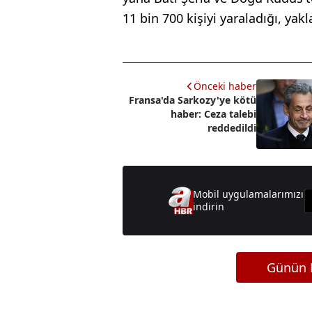
11 bin 700 kişiyi yaraladığı, yakla
Önceki haber
Fransa'da Sarkozy'ye kötü
haber: Ceza talebi
reddedildi
Mobil uygulamalarımızı
indirin
Günün M