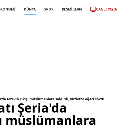
CANLI YAYIN
EKONOMİ
DÜNYA
SPOR
RESMİ İLAN
ria'da teravih çıkışı müslümanlara saldırdı, yüzlerce ağacı söktü
Batı Şeria'da
şı müslümanlara