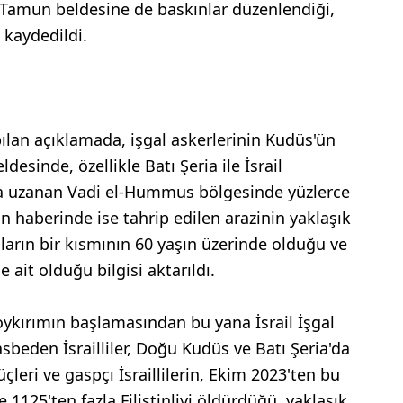
i Tamun beldesine de baskınlar düzenlendiği,
 kaydedildi.
apılan açıklamada, işgal askerlerinin Kudüs'ün
sinde, özellikle Batı Şeria ile İsrail
a uzanan Vadi el-Hummus bölgesinde yüzlerce
ın haberinde ise tahrip edilen arazinin yaklaşık
rın bir kısmının 60 yaşın üzerinde olduğu ve
 ait olduğu bilgisi aktarıldı.
oykırımın başlamasından bu yana İsrail İşgal
gasbeden İsrailliler, Doğu Kudüs ve Batı Şeria'da
 Güçleri ve gaspçı İsraillilerin, Ekim 2023'ten bu
1125'ten fazla Filistinliyi öldürdüğü, yaklaşık