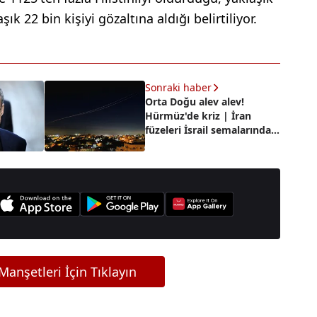
şık 22 bin kişiyi gözaltına aldığı belirtiliyor.
Sonraki haber
Orta Doğu alev alev!
Hürmüz'de kriz | İran
füzeleri İsrail semalarında:
37. misilleme dalgası
başladı
anşetleri İçin Tıklayın