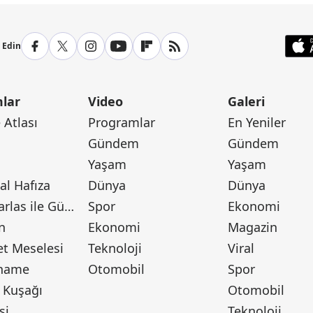
p Edin
lar
Video
Galeri
Atlası
Programlar
En Yeniler
Gündem
Gündem
Yaşam
Yaşam
l Hafıza
Dünya
Dünya
Canan Barlas ile Gündem
Spor
Ekonomi
n
Ekonomi
Magazin
t Meselesi
Teknoloji
Viral
tname
Otomobil
Spor
 Kuşağı
Otomobil
si
Teknoloji