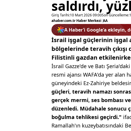
saldırdı, yü
Giriş Tarihi:
10 Mart 2026 09:00
Son Güncelleme:
ahaber.com.tr Haber Merkezi
|
AA
A Haber’i Google'a ekleyin, 
İsrail işgal güçlerinin işgal 
bölgelerinde teravih çıkışı
Filistinli gazdan etkilenir
İsrail Gazze'de ve Batı Şeria'dak
resmi ajansı WAFA'da yer alan hab
güneyindeki Ez-Zahiriye beldes
güçleri, teravih namazı sonra
gerçek mermi, ses bombası ve 
düzenledi. Müdahale sonucu ç
boğulma tehlikesi geçirdi."
ifa
Ramallah'ın kuzeybatısındaki Bey