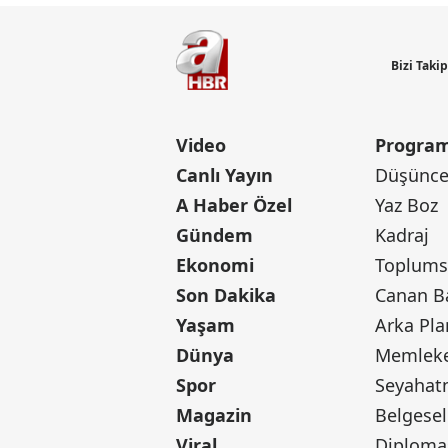
Bizi Taki
Video
Program
Canlı Yayın
Düşünce 
A Haber Özel
Yaz Boz
Gündem
Kadraj
Ekonomi
Toplumsa
Son Dakika
Yaşam
Arka Pla
Dünya
Memleke
Spor
Seyaha
Magazin
Belgesel
Viral
Diploma