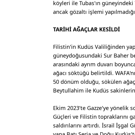
köyleri ile Tubas'ın güneyindek
ancak gözaltı işlemi yapılmadığı
TARİHİ AĞAÇLAR KESİLDİ
Filistin'in Kudüs Valiliğinden y
güneydoğusundaki Sur Baher belde
arasındaki ayrım duvarı boyunc
ağacı söktüğü belirtildi. WAFA'n
50 dönüm olduğu, sökülen ağaçla
Beytullahim ile Kudüs sakinlerine
Ekim 2023'te Gazze'ye yönelik s
Güçleri ve Filistin topraklarını 
saldırılarını artırdı. İsrail İşgal
yana Batı Şeria ve Doğu Kudüs'te 