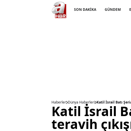
SON DAKİKA
GÜNDEM
Haberler
Dünya Haberleri
Katil İsrail Batı Şe
Katil İsrail 
teravih çıkı