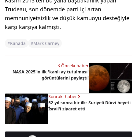
Kasım 2015'ten bu yana başbakanlık yapan
Trudeau, son dönemde parti içi artan
memnuniyetsizlik ve düşük kamuoyu desteğiyle
karşı karşıya kalmıştı.
#Kanada
#Mark Carney
Önceki haber
NASA 2025’in ilk 'kanlı ay tutulması'
görüntülerini paylaştı!
Sonraki haber
52 yıl sonra bir ilk: Suriyeli Dürzi heyeti
İsrail'i ziyaret etti