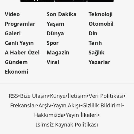
Video
Son Dakika
Teknoloji
Programlar
Yaşam
Otomobil
Galeri
Dünya
Din
Canlı Yayın
Spor
Tarih
A Haber Özel
Magazin
Sağlık
Gündem
Viral
Yazarlar
Ekonomi
RSS
•
Bize Ulaşın
•
Künye/İletişim
•
Veri Politikası
•
Frekanslar
•
Arşiv
•
Yayın Akışı
•
Gizlilik Bildirimi
•
Hakkımızda
•
Yayın İlkeleri
•
İsimsiz Kaynak Politikası