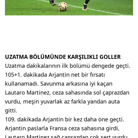
UZATMA BÖLÜMÜNDE KARŞILIKLI GOLLER
Uzatma dakikalarının ilk bölümü dengede geçti.
105+1. dakikada Arjantin net bir fırsatı
kullanamadı. Savunma arkasına iyi kaçan
Lautaro Martinez, ceza sahasında sol çaprazdan
vurdu, meşin yuvarlak az farkla yandan auta
gitti.
109. dakikada Arjantin bir kez daha öne geçti.
Arjantin paslarla Fransa ceza sahasına girdi,
Lautaro Martinez sağ çaprazdan çok sert vurdu,