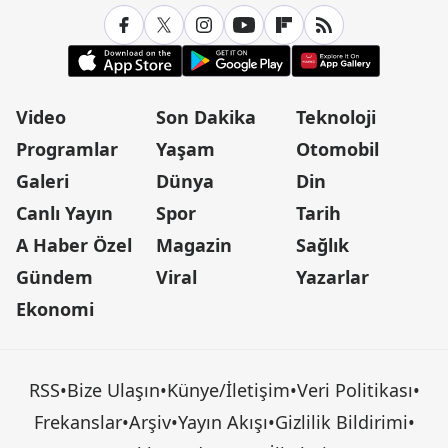
Video
Son Dakika
Teknoloji
Programlar
Yaşam
Otomobil
Galeri
Dünya
Din
Canlı Yayın
Spor
Tarih
A Haber Özel
Magazin
Sağlık
Gündem
Viral
Yazarlar
Ekonomi
RSS
•
Bize Ulaşın
•
Künye/İletişim
•
Veri Politikası
•
Frekanslar
•
Arşiv
•
Yayın Akışı
•
Gizlilik Bildirimi
•