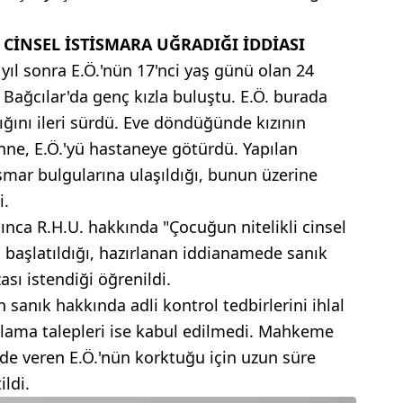
CİNSEL İSTİSMARA UĞRADIĞI İDDİASI
 yıl sonra E.Ö.'nün 17'nci yaş günü olan 24
 Bağcılar'da genç kızla buluştu. E.Ö. burada
dığını ileri sürdü. Eve döndüğünde kızının
nne, E.Ö.'yü hastaneye götürdü. Yapılan
ismar bulgularına ulaşıldığı, bunun üzerine
i.
ınca R.H.U. hakkında "Çocuğun nitelikli cinsel
başlatıldığı, hazırlanan iddianamede sanık
ası istendiği öğrenildi.
 sanık hakkında adli kontrol tedbirlerini ihlal
uklama talepleri ise kabul edilmedi. Mahkeme
de veren E.Ö.'nün korktuğu için uzun süre
ildi.