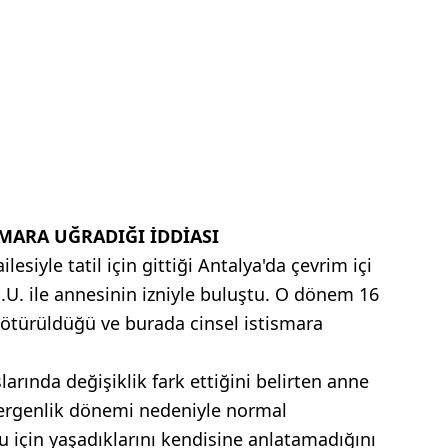
SMARA UĞRADIĞI İDDİASI
lesiyle tatil için gittiği Antalya'da çevrim içi
.U. ile annesinin izniyle buluştu. O dönem 16
götürüldüğü ve burada cinsel istismara
arında değişiklik fark ettiğini belirten anne
 ergenlik dönemi nedeniyle normal
ğu için yaşadıklarını kendisine anlatamadığını