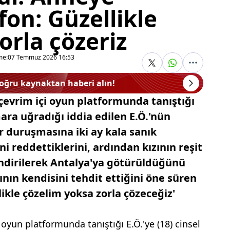
fon: Güzellikle
rla çözeriz
me:
07 Temmuz 2026 16:53
doğru kaynaktan haberi alın!
çevrim içi oyun platformunda tanıştığı
mara uğradığı iddia edilen E.Ö.'nün
r duruşmasına iki ay kala sanık
ni reddettiklerini, ardından kızının reşit
indirilerek Antalya'ya götürüldüğünü
ının kendisini tehdit ettiğini öne süren
likle çözelim yoksa zorla çözeceğiz'
i oyun platformunda tanıştığı E.Ö.'ye (18) cinsel