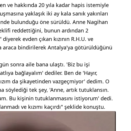
en ve hakkında 20 yıla kadar hapis istemiyle
uşmasına yaklaşık iki ay kala sanık yakınları
lifinde bulunduğu öne sürüldü. Anne Nagihan
eklifi reddettiğini, bunun ardından 2
diyerek evden çıkan kızının R.H.U. ve
la araca bindirilerek Antalya'ya götürüldüğünü
gün sonra aile bana ulaştı. 'Biz bu işi
tlıya bağlayalım' dediler. Ben de 'Hayır,
ızım da şikayetinden vazgeçmiyor' dedim. O
söylediği tek şey, 'Anne, artık tutuklansın.
um. Bu kişinin tutuklanmasını istiyorum' dedi.
nmadı ve kızımı kaçırdı" şeklide konuştu.