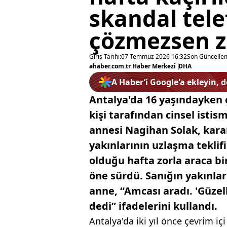
skandal tele
çözmezsen zo
Giriş Tarihi:
07 Temmuz 2026 16:32
Son Güncelle
ahaber.com.tr Haber Merkezi
|
DHA
A Haber’i Google'a ekleyin, 
Antalya'da 16 yaşındayken 
kişi tarafından cinsel istis
annesi Nagihan Solak, kara
yakınlarının uzlaşma teklifi
olduğu hafta zorla araca b
öne sürdü. Sanığın yakınlar
anne, “Amcası aradı. 'Güzel
dedi” ifadelerini kullandı.
Antalya'da iki yıl önce çevrim iç