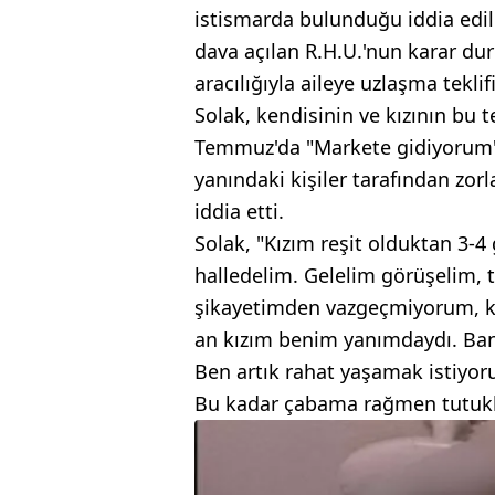
istismarda bulunduğu iddia edil
dava açılan R.H.U.'nun karar dur
aracılığıyla aileye uzlaşma tek
Solak, kendisinin ve kızının bu t
Temmuz'da "Markete gidiyorum" 
yanındaki kişiler tarafından zor
iddia etti.
Solak, "Kızım reşit olduktan 3-4 
halledelim. Gelelim görüşelim, ta
şikayetimden vazgeçmiyorum, k
an kızım benim yanımdaydı. Bana 
Ben artık rahat yaşamak istiyor
Bu kadar çabama rağmen tutukla