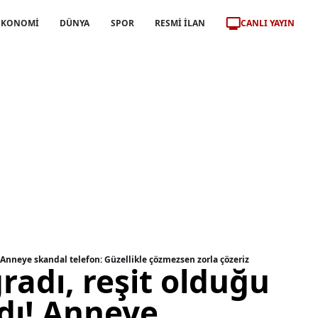
CANLI YAYIN
EKONOMİ
DÜNYA
SPOR
RESMİ İLAN
! Anneye skandal telefon: Güzellikle çözmezsen zorla çözeriz
radı, reşit olduğu
ldı! Anneye