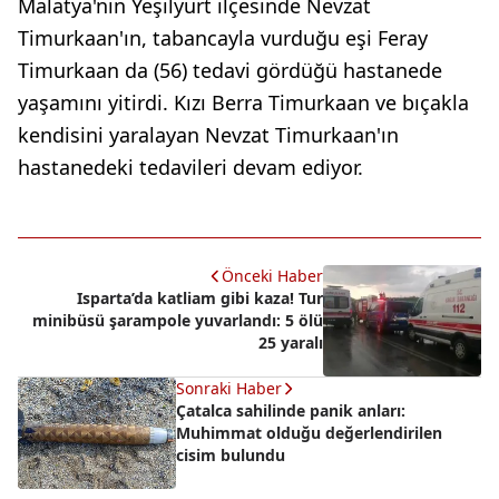
Malatya'nın Yeşilyurt ilçesinde Nevzat
Timurkaan'ın, tabancayla vurduğu eşi Feray
Timurkaan da (56) tedavi gördüğü hastanede
yaşamını yitirdi. Kızı Berra Timurkaan ve bıçakla
kendisini yaralayan Nevzat Timurkaan'ın
hastanedeki tedavileri devam ediyor.
Önceki Haber
Isparta’da katliam gibi kaza! Tur
minibüsü şarampole yuvarlandı: 5 ölü
25 yaralı
Sonraki Haber
Çatalca sahilinde panik anları:
Muhimmat olduğu değerlendirilen
cisim bulundu