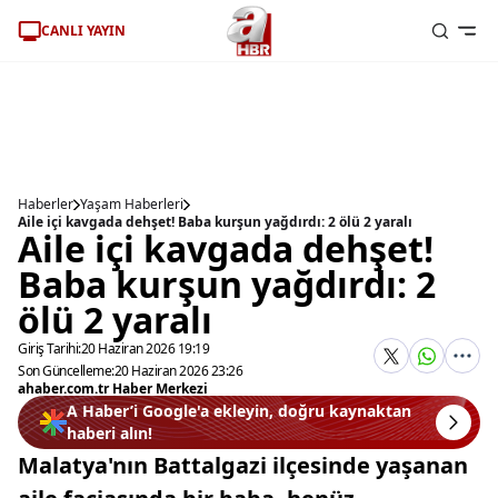
CANLI YAYIN
Haberler
Yaşam Haberleri
Aile içi kavgada dehşet! Baba kurşun yağdırdı: 2 ölü 2 yaralı
Aile içi kavgada dehşet!
Baba kurşun yağdırdı: 2
ölü 2 yaralı
Giriş Tarihi:
20 Haziran 2026 19:19
Son Güncelleme:
20 Haziran 2026 23:26
ahaber.com.tr Haber Merkezi
A Haber’i Google'a ekleyin, doğru kaynaktan
haberi alın!
Malatya'nın Battalgazi ilçesinde yaşanan