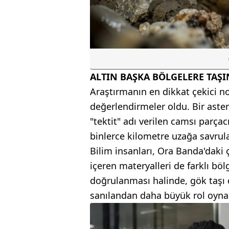
ALTIN BAŞKA BÖLGELERE TAŞI
Araştırmanın en dikkat çekici nokt
değerlendirmeler oldu. Bir aste
"tektit" adı verilen camsı parçac
binlerce kilometre uzağa savrula
Bilim insanları, Ora Banda'daki 
içeren materyalleri de farklı bö
doğrulanması halinde, gök taşı 
sanılandan daha büyük rol oynadı