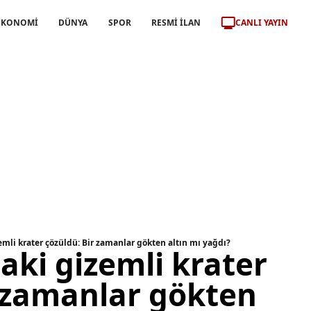
CANLI YAYIN
EKONOMİ
DÜNYA
SPOR
RESMİ İLAN
emli krater çözüldü: Bir zamanlar gökten altın mı yağdı?
aki gizemli krater
r zamanlar gökten