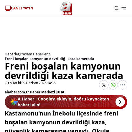
CANLI YAYIN
Haberler
Yaşam Haberleri
Freni boşalan kamyonun devrildiği kaza kamerada
Freni boşalan kamyonun
devrildiği kaza kamerada
Giriş Tarihi:
09 Haziran 2026 14:36
ahaber.com.tr Haber Merkezi
|
DHA
A Haber’i Google'a ekleyin, doğru kaynaktan
haberi alın!
Kastamonu'nun İnebolu ilçesinde freni
boşalan kamyonun devrildiği kaza,
güvenlik kamerasına yansıdı. Okula