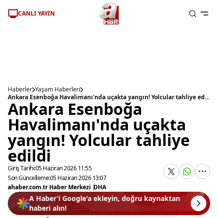
CANLI YAYIN
Haberler
Yaşam Haberleri
Ankara Esenboğa Havalimanı'nda uçakta yangın! Yolcular tahliye edildi
Ankara Esenboğa
Havalimanı'nda uçakta
yangın! Yolcular tahliye
edildi
Giriş Tarihi:
05 Haziran 2026 11:55
Son Güncelleme:
05 Haziran 2026 13:07
ahaber.com.tr Haber Merkezi
|
DHA
A Haber’i Google'a ekleyin, doğru kaynaktan
haberi alın!