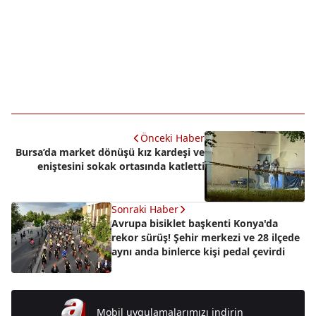
Önceki Haber
Bursa’da market dönüşü kız kardeşi ve
eniştesini sokak ortasında katletti
Sonraki Haber
Avrupa bisiklet başkenti Konya'da
rekor sürüş! Şehir merkezi ve 28 ilçede
aynı anda binlerce kişi pedal çevirdi
Mobil uygulamalarımızı indirin