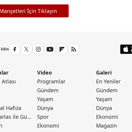
anşetleri İçin Tıklayın
p Edin
lar
Video
Galeri
Atlası
Programlar
En Yeniler
Gündem
Gündem
Yaşam
Yaşam
l Hafıza
Dünya
Dünya
Canan Barlas ile Gündem
Spor
Ekonomi
n
Ekonomi
Magazin