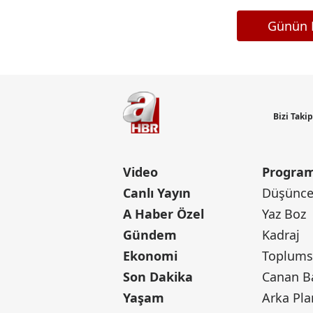
Günün M
Bizi Taki
Video
Program
Canlı Yayın
Düşünce 
A Haber Özel
Yaz Boz
Gündem
Kadraj
Ekonomi
Toplumsa
Son Dakika
Yaşam
Arka Pla