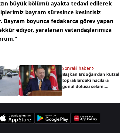
zın büyük bölümü ayakta tedavi edilerek
kiplerimiz bayram süresince kesintisiz
ır. Bayram boyunca fedakarca görev yapan
şekkür ediyor, yaralanan vatandaşlarımıza
yorum."
Sonraki haber
Başkan Erdoğan'dan kutsal
topraklardaki hacılara
gönül dolusu selam:
"Rabbim kabul etsin"