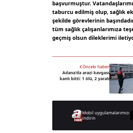
başvurmuştur. Vatandaşlarımı
taburcu edilmiş olup, sağlık e
şekilde görevlerinin başındad
tüm sağlık çalışanlarımıza te
geçmiş olsun dileklerimi ileti
Önceki haber
Adana'da arazi kavgası
kanlı bitti: 1 ölü, 2 yaralı
Mobil uygulamalarımızı
indirin