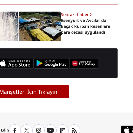
Sonraki haber
Esenyurt ve Avcılar'da
kaçak kurban kesenlere
para cezası uygulandı
anşetleri İçin Tıklayın
p Edin