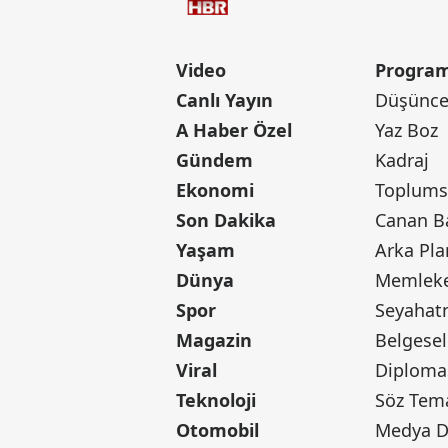
Video
Program
Canlı Yayın
Düşünce 
A Haber Özel
Yaz Boz
Gündem
Kadraj
Ekonomi
Toplumsa
Son Dakika
Yaşam
Arka Pla
Dünya
Memleke
Spor
Seyaha
Magazin
Belgesel
Viral
Diploma
Teknoloji
Söz Tem
Otomobil
Medya D