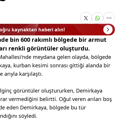
doğru kaynaktan haberi alın!
nde bin 600 rakımlı bölgede bir armut
arı renkli görüntüler oluşturdu.
 Mahallesi'nde meydana gelen olayda, bölgede
ya, kurban kesimi sonrası gittiği alanda bir
arıyla karşılaştı.
 ilginç görüntüler oluştururken, Demirkaya
ar vermediğini belirtti. Oğul veren arıları boş
fade eden Demirkaya, bölgede bu tür
dığını söyledi.