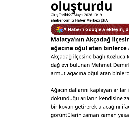
oluşturdu
Giriş Tarihi:
27 Mayıs 2026 13:19
ahaber.com.tr Haber Merkezi
|
İHA
A Haber’i Google'a ekleyin, 
Malatya'nın Akçadağ ilçesi
ağacına oğul atan binlerce 
Akçadağ ilçesine bağlı Kozluca
dağ evi bulunan Mehmet Demirka
armut ağacına oğul atan binlerce 
Ağacın dallarını kaplayan arılar
dokunduğu arıların kendisine zar
bir kovan getirerek alacağını i
görüntülerin zaman zaman yaşan