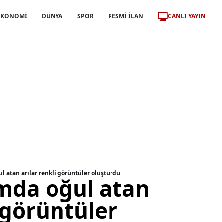
CANLI YAYIN
EKONOMİ
DÜNYA
SPOR
RESMİ İLAN
l atan arılar renkli görüntüler oluşturdu
ımda oğul atan
i görüntüler