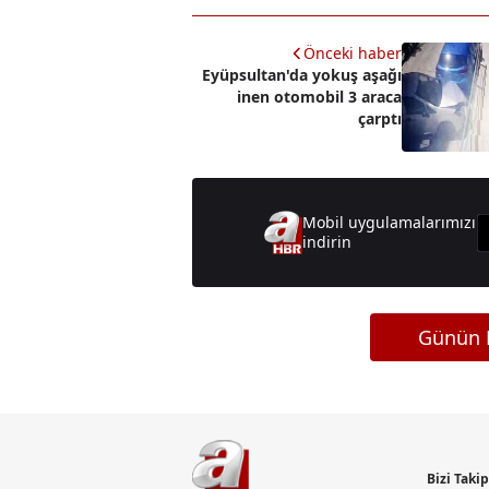
Önceki haber
Eyüpsultan'da yokuş aşağı
inen otomobil 3 araca
çarptı
Mobil uygulamalarımızı
indirin
Günün M
Bizi Taki