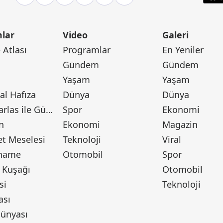
lar
Video
Galeri
Atlası
Programlar
En Yeniler
Gündem
Gündem
Yaşam
Yaşam
l Hafıza
Dünya
Dünya
Canan Barlas ile Gündem
Spor
Ekonomi
n
Ekonomi
Magazin
t Meselesi
Teknoloji
Viral
tname
Otomobil
Spor
 Kuşağı
Otomobil
si
Teknoloji
ası
ünyası