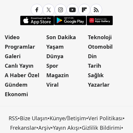
Video
Son Dakika
Teknoloji
Programlar
Yaşam
Otomobil
Galeri
Dünya
Din
Canlı Yayın
Spor
Tarih
A Haber Özel
Magazin
Sağlık
Gündem
Viral
Yazarlar
Ekonomi
RSS
•
Bize Ulaşın
•
Künye/İletişim
•
Veri Politikası
•
Frekanslar
•
Arşiv
•
Yayın Akışı
•
Gizlilik Bildirimi
•