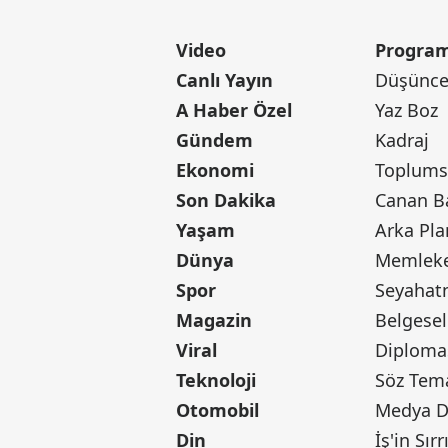
Video
Program
Canlı Yayın
Düşünce 
A Haber Özel
Yaz Boz
Gündem
Kadraj
Ekonomi
Toplumsa
Son Dakika
Yaşam
Arka Pla
Dünya
Memleke
Spor
Seyaha
Magazin
Belgesel
Viral
Diploma
Teknoloji
Söz Tem
Otomobil
Medya D
Din
İş'in Sırr