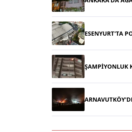
ANKARA'DA AĞA
ESENYURT'TA P
ŞAMPİYONLUK 
ARNAVUTKÖY'DE