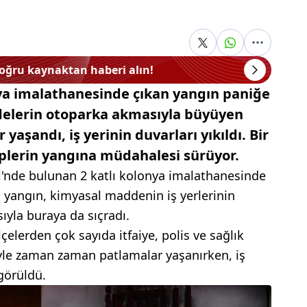
doğru kaynaktan haberi alın!
nya imalathanesinde çıkan yangın paniğe
elerin otoparka akmasıyla büyüyen
yaşandı, iş yerinin duvarları yıkıldı. Bir
kiplerin yangına müdahalesi sürüyor.
si'nde bulunan 2 katlı kolonya imalathanesinde
 yangın, kimyasal maddenin iş yerlerinin
yla buraya da sıçradı.
lçelerden çok sayıda itfaiye, polis ve sağlık
iyle zaman zaman patlamalar yaşanırken, iş
 görüldü.