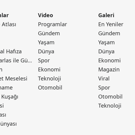
lar
Video
Galeri
Atlası
Programlar
En Yeniler
Gündem
Gündem
Yaşam
Yaşam
l Hafıza
Dünya
Dünya
Canan Barlas ile Gündem
Spor
Ekonomi
n
Ekonomi
Magazin
t Meselesi
Teknoloji
Viral
tname
Otomobil
Spor
 Kuşağı
Otomobil
si
Teknoloji
ası
ünyası
ı