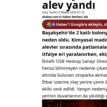
alev yandı
Giriş Tarihi:
12 Mayıs 2026 01:16
ahaber.com.tr Haber Merkezi
|
AA
A Haber’i Google'a ekleyin, 
Başakşehir’de 2 katlı kolo
neden oldu. Kimyasal madd
alevler sırasında patlamalar 
itfaiye eri yaralanırken, e
İkitelli OSB Heskop Sanayi Site
henüz bilinmeyen nedenle çıkan
altında bulunan otoparka akması
İhbar üzerine olay yerine çevre i
ekibi sevk edildi. Yangın neden
yerinin duvarlarının da yıkıldığı