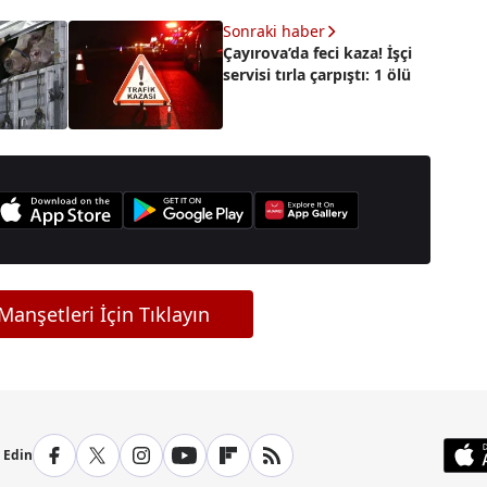
Sonraki haber
Çayırova’da feci kaza! İşçi
servisi tırla çarpıştı: 1 ölü
anşetleri İçin Tıklayın
p Edin