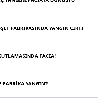
Ç YANGINI FACİAYA DÖNÜŞTÜ
OŞET FABRİKASINDA YANGIN ÇIKTI
KUTLAMASINDA FACİA!
 FABRİKA YANGINI!