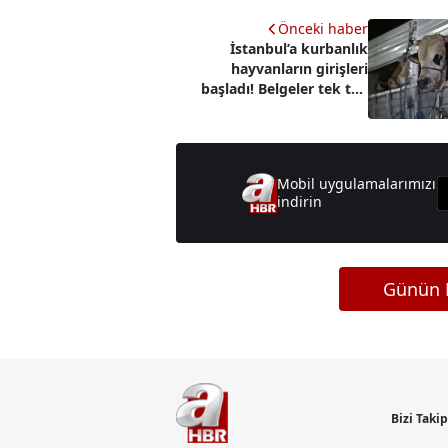
Önceki haber
İstanbul’a kurbanlık
hayvanların girişleri
başladı! Belgeler tek tek
kontrol edildi
Mobil uygulamalarımızı
indirin
Günün M
Bizi Taki