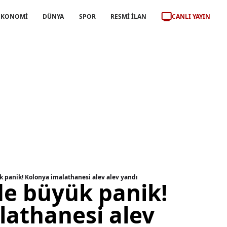
CANLI YAYIN
EKONOMİ
DÜNYA
SPOR
RESMİ İLAN
k panik! Kolonya imalathanesi alev alev yandı
de büyük panik!
lathanesi alev