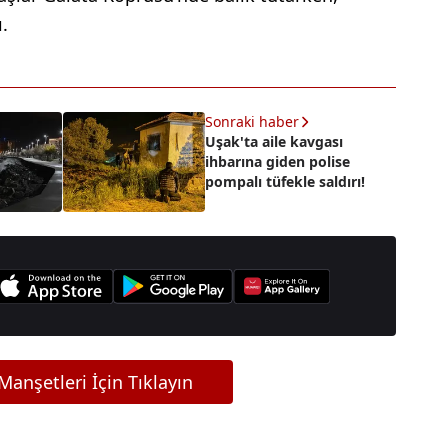
.
Sonraki haber
Uşak'ta aile kavgası
ihbarına giden polise
pompalı tüfekle saldırı!
anşetleri İçin Tıklayın