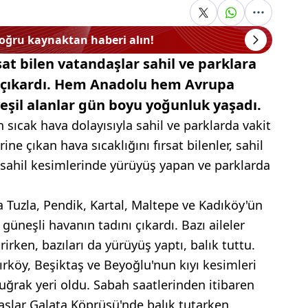
doğru kaynaktan haberi alın!
sat bilen vatandaşlar sahil ve parklara
ı çıkardı. Hem Anadolu hem Avrupa
 yeşil alanlar gün boyu yoğunluk yaşadı.
n sıcak hava dolayısıyla sahil ve parklarda vakit
ne çıkan hava sıcaklığını fırsat bilenler, sahil
n sahil kesimlerinde yürüyüş yapan ve parklarda
 Tuzla, Pendik, Kartal, Maltepe ve Kadıköy'ün
 güneşli havanın tadını çıkardı. Bazı aileler
rirken, bazıları da yürüyüş yaptı, balık tuttu.
ırköy, Beşiktaş ve Beyoğlu'nun kıyı kesimleri
uğrak yeri oldu. Sabah saatlerinden itibaren
daşlar Galata Köprüsü'nde balık tutarken,