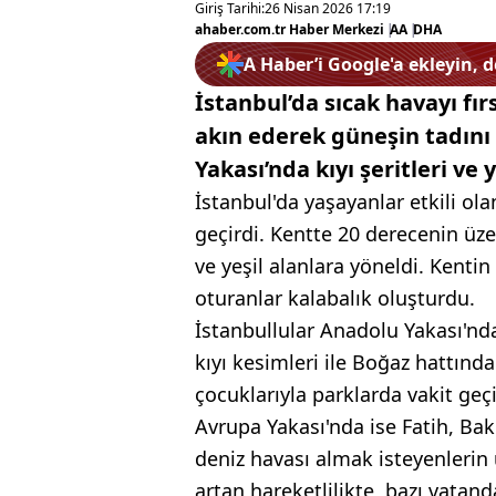
Giriş Tarihi:
26 Nisan 2026 17:19
ahaber.com.tr Haber Merkezi
|
AA
|
DHA
A Haber’i Google'a ekleyin, 
İstanbul’da sıcak havayı fır
akın ederek güneşin tadın
Yakası’nda kıyı şeritleri ve
İstanbul'da yaşayanlar etkili ola
geçirdi. Kentte 20 derecenin üzeri
ve yeşil alanlara yöneldi. Kenti
oturanlar kalabalık oluşturdu.
İstanbullular Anadolu Yakası'nda
kıyı kesimleri ile Boğaz hattında
çocuklarıyla parklarda vakit geçi
Avrupa Yakası'nda ise Fatih, Bak
deniz havası almak isteyenlerin 
artan hareketlilikte, bazı vatan