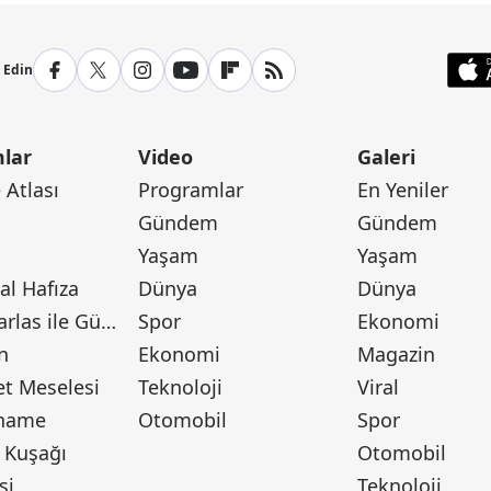
p Edin
lar
Video
Galeri
Atlası
Programlar
En Yeniler
Gündem
Gündem
Yaşam
Yaşam
l Hafıza
Dünya
Dünya
Canan Barlas ile Gündem
Spor
Ekonomi
n
Ekonomi
Magazin
t Meselesi
Teknoloji
Viral
tname
Otomobil
Spor
 Kuşağı
Otomobil
si
Teknoloji