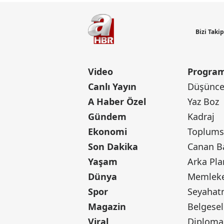
Bizi Taki
Video
Program
Canlı Yayın
Düşünce 
A Haber Özel
Yaz Boz
Gündem
Kadraj
Ekonomi
Toplumsa
Son Dakika
Yaşam
Arka Pla
Dünya
Memleke
Spor
Seyaha
Magazin
Belgesel
Viral
Diploma