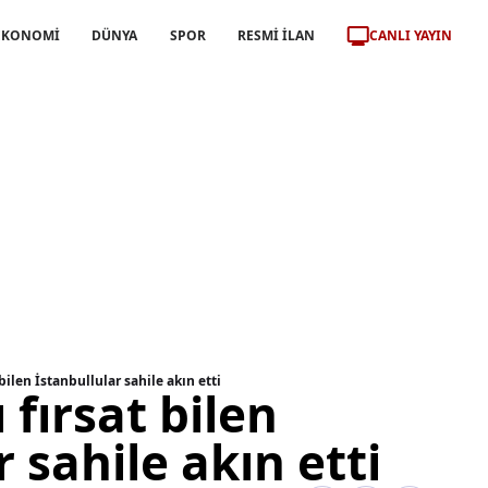
CANLI YAYIN
EKONOMİ
DÜNYA
SPOR
RESMİ İLAN
bilen İstanbullular sahile akın etti
 fırsat bilen
 sahile akın etti