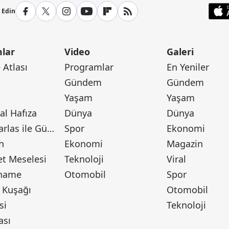
p Edin
lar
Video
Galeri
Atlası
Programlar
En Yeniler
Gündem
Gündem
Yaşam
Yaşam
l Hafıza
Dünya
Dünya
Canan Barlas ile Gündem
Spor
Ekonomi
n
Ekonomi
Magazin
t Meselesi
Teknoloji
Viral
tname
Otomobil
Spor
 Kuşağı
Otomobil
si
Teknoloji
ası