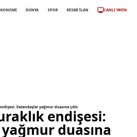
CANLI YAYIN
EKONOMİ
DÜNYA
SPOR
RESMİ İLAN
endişesi: Vatandaşlar yağmur duasına çıktı
raklık endişesi:
 yağmur duasına