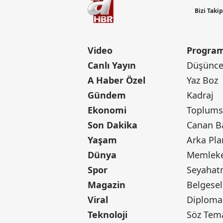
Bizi Taki
Video
Program
Canlı Yayın
Düşünce 
A Haber Özel
Yaz Boz
Gündem
Kadraj
Ekonomi
Toplumsa
Son Dakika
Yaşam
Arka Pla
Dünya
Memleke
Spor
Seyaha
Magazin
Belgesel
Viral
Diploma
Teknoloji
Söz Tem