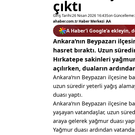
çıktı
Giriş Tarihi:
26 Nisan 2026 16:43
Son Güncelleme:
ahaber.com.tr Haber Merkezi
|
AA
A Haber’i Google'a ekleyin, 
Ankara’nın Beypazarı ilçes
hasret bıraktı. Uzun süredi
Hırkatepe sakinleri yağmur
açılırken, duaların ardınd
Ankara'nın Beypazarı ilçesine ba
uzun süredir yeterli yağış alama
duası yaptı.
Ankara'nın Beypazarı ilçesine ba
yaşayan vatandaşlar, uzun süredi
araya gelerek yağmur duası yapt
Yağmur duası ardından vatanda