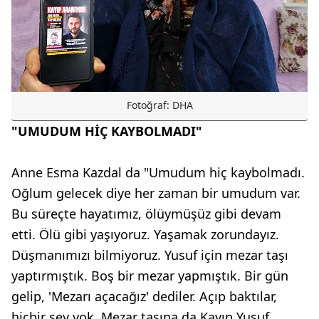
Fotoğraf: DHA
"UMUDUM HİÇ KAYBOLMADI"
Anne Esma Kazdal da "Umudum hiç kaybolmadı.
Oğlum gelecek diye her zaman bir umudum var.
Bu süreçte hayatımız, ölüymüşüz gibi devam
etti. Ölü gibi yaşıyoruz. Yaşamak zorundayız.
Düşmanımızı bilmiyoruz. Yusuf için mezar taşı
yaptırmıştık. Boş bir mezar yapmıştık. Bir gün
gelip, 'Mezarı açacağız' dediler. Açıp baktılar,
hiçbir şey yok. Mezar taşına da Kayıp Yusuf