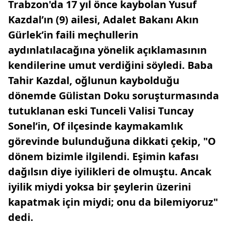
Trabzon'da 17 yıl önce kaybolan Yusuf
Kazdal’ın (9) ailesi, Adalet Bakanı Akın
Gürlek’in faili meçhullerin
aydınlatılacağına yönelik açıklamasının
kendilerine umut verdiğini söyledi. Baba
Tahir Kazdal, oğlunun kaybolduğu
dönemde Gülistan Doku soruşturmasında
tutuklanan eski Tunceli Valisi Tuncay
Sonel’in, Of ilçesinde kaymakamlık
görevinde bulunduğuna dikkati çekip, "O
dönem bizimle ilgilendi. Eşimin kafası
dağılsın diye iyilikleri de olmuştu. Ancak
iyilik miydi yoksa bir şeylerin üzerini
kapatmak için miydi; onu da bilemiyoruz"
dedi.