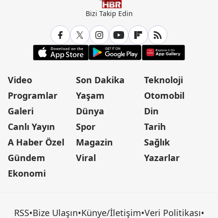
Bizi Takip Edin
Video
Son Dakika
Teknoloji
Programlar
Yaşam
Otomobil
Galeri
Dünya
Din
Canlı Yayın
Spor
Tarih
A Haber Özel
Magazin
Sağlık
Gündem
Viral
Yazarlar
Ekonomi
RSS
•
Bize Ulaşın
•
Künye/İletişim
•
Veri Politikası
•