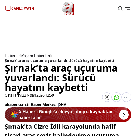
CANLI YAYIN
Haberler
Yaşam Haberleri
Şırnak’ta araç uçuruma yuvarlandı: Sürücü hayatını kaybetti
Şırnak’ta araç uçuruma
yuvarlandı: Sürücü
hayatını kaybetti
Giriş Tarihi:
22 Nisan 2026 12:59
ahaber.com.tr Haber Merkezi
|
DHA
A Haber’i Google'a ekleyin, doğru kaynaktan
haberi alın!
Şırnak'ta Cizre-İdil karayolunda hafif
ticari araç seyir halindeyken uçuruma