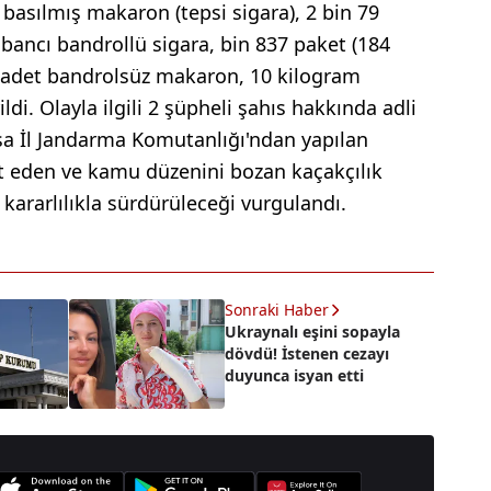
basılmış makaron (tepsi sigara), 2 bin 79
bancı bandrollü sigara, bin 837 paket (184
n adet bandrolsüz makaron, 10 kilogram
ldi. Olayla ilgili 2 şüpheli şahıs hakkında adli
rsa İl Jandarma Komutanlığı'ndan yapılan
it eden ve kamu düzenini bozan kaçakçılık
 kararlılıkla sürdürüleceği vurgulandı.
Sonraki Haber
Ukraynalı eşini sopayla
dövdü! İstenen cezayı
duyunca isyan etti