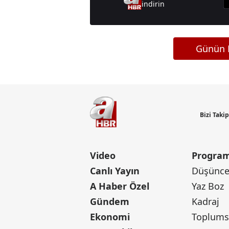
indirin
Günün M
Bizi Taki
Video
Program
Canlı Yayın
Düşünce 
A Haber Özel
Yaz Boz
Gündem
Kadraj
Ekonomi
Toplumsa