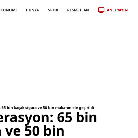
CANLI YAYIN
EKONOMİ
DÜNYA
SPOR
RESMİ İLAN
 65 bin kaçak sigara ve 50 bin makaron ele geçirildi
rasyon: 65 bin
 ve 50 bin