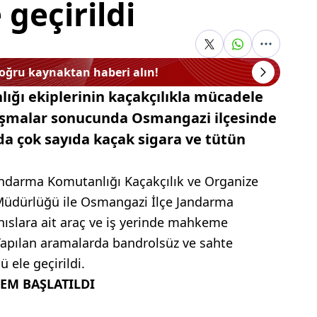
geçirildi
doğru kaynaktan haberi alın!
ığı ekiplerinin kaçakçılıkla mücadele
şmalar sonucunda Osmangazi ilçesinde
da çok sayıda kaçak sigara ve tütün
Jandarma Komutanlığı Kaçakçılık ve Organize
Müdürlüğü ile Osmangazi İlçe Jandarma
hıslara ait araç ve iş yerinde mahkeme
 Yapılan aramalarda bandrolsüz ve sahte
 ele geçirildi.
LEM BAŞLATILDI