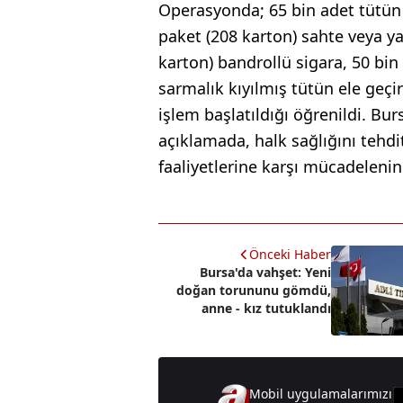
Operasyonda; 65 bin adet tütün 
paket (208 karton) sahte veya ya
karton) bandrollü sigara, 50 bi
sarmalık kıyılmış tütün ele geçiri
işlem başlatıldığı öğrenildi. Bu
açıklamada, halk sağlığını tehd
faaliyetlerine karşı mücadelenin
Önceki Haber
Bursa'da vahşet: Yeni
doğan torununu gömdü,
anne - kız tutuklandı
Mobil uygulamalarımızı