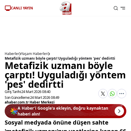
CANLI YAYIN
Haberler
Yaşam Haberleri
Metafizik uzmanı böyle çarptı! Uyguladığı yöntem 'pes' dedirtti
Metafizik uzmanı böyle
çarptı! Uyguladığı yöntem
'pes' dedirtti
Giriş Tarihi:
24 Mart 2026 08:40
Son Güncelleme:
24 Mart 2026 08:49
ahaber.com.tr Haber Merkezi
A Haber’i Google'a ekleyin, doğru kaynaktan
haberi alın!
Sosyal medyada önüne düşen sahte