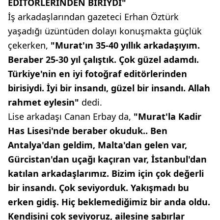
EDİTÖRLERİNDEN BİRİYDİ"
İş arkadaşlarından gazeteci Erhan Öztürk
yaşadığı üzüntüden dolayı konuşmakta güçlük
çekerken,
"Murat'ın 35-40 yıllık arkadaşıyım.
Beraber 25-30 yıl çalıştık. Çok güzel adamdı.
Türkiye'nin en iyi fotoğraf editörlerinden
birisiydi. İyi bir insandı, güzel bir insandı. Allah
rahmet eylesin"
dedi.
Lise arkadaşı Canan Erbay da,
"Murat'la Kadir
Has Lisesi'nde beraber okuduk.. Ben
Antalya'dan geldim, Malta'dan gelen var,
Gürcistan'dan uçağı kaçıran var, İstanbul'dan
katılan arkadaşlarımız. Bizim için çok değerli
bir insandı. Çok seviyorduk. Yakışmadı bu
erken gidiş. Hiç beklemediğimiz bir anda oldu.
Kendisini çok seviyoruz, ailesine sabırlar