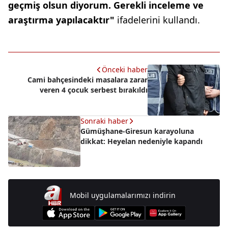
geçmiş olsun diyorum. Gerekli inceleme ve
araştırma yapılacaktır"
ifadelerini kullandı.
Önceki haber
Cami bahçesindeki masalara zarar
veren 4 çocuk serbest bırakıldı
Sonraki haber
Gümüşhane-Giresun karayoluna
dikkat: Heyelan nedeniyle kapandı
Mobil uygulamalarımızı indirin