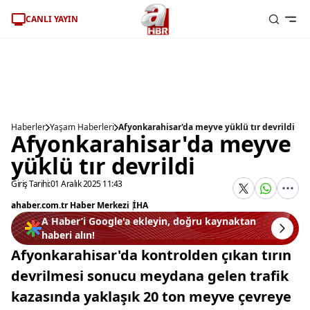
CANLI YAYIN
Haberler
Yaşam Haberleri
Afyonkarahisar'da meyve yüklü tır devrildi
Afyonkarahisar'da meyve
yüklü tır devrildi
Giriş Tarihi:
01 Aralık 2025 11:43
ahaber.com.tr Haber Merkezi
|
İHA
A Haber’i Google'a ekleyin, doğru kaynaktan
haberi alın!
Afyonkarahisar'da kontrolden çıkan tırın
devrilmesi sonucu meydana gelen trafik
kazasında yaklaşık 20 ton meyve çevreye