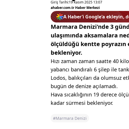
Giriş Tarihi:
19 Kasım 2025 13:07
ahaber.com.tr Haber Merkezi
A Haber’i Google'a ekleyin, 
Marmara Denizi'nde 3 gündü
ulaşımında aksamalara nede
ölçüldüğü kentte poyrazın
bekleniyor.
Hızı zaman zaman saatte 40 kilo
yabancı bandıralı 6 şilep ile tank
Lodos, balıkçıları da olumsuz et
bugün de denize açılamadı.
Hava sıcaklığının 19 derece ölç
kadar sürmesi bekleniyor.
#Marmara Denizi