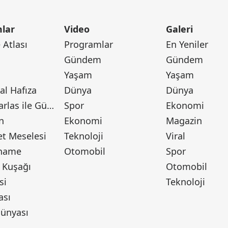
lar
Video
Galeri
Atlası
Programlar
En Yeniler
Gündem
Gündem
Yaşam
Yaşam
l Hafıza
Dünya
Dünya
Canan Barlas ile Gündem
Spor
Ekonomi
n
Ekonomi
Magazin
t Meselesi
Teknoloji
Viral
tname
Otomobil
Spor
 Kuşağı
Otomobil
si
Teknoloji
ası
ünyası
ı