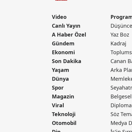
Video
Program
Canlı Yayın
Düşünce 
A Haber Özel
Yaz Boz
Gündem
Kadraj
Ekonomi
Toplumsa
Son Dakika
Yaşam
Arka Pla
Dünya
Memleke
Spor
Seyaha
Magazin
Belgesel
Viral
Diploma
Teknoloji
Söz Tem
Otomobil
Medya D
Din
İş'in Sırr