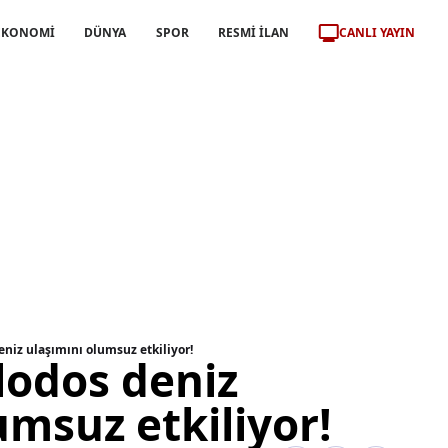
CANLI YAYIN
EKONOMİ
DÜNYA
SPOR
RESMİ İLAN
eniz ulaşımını olumsuz etkiliyor!
lodos deniz
umsuz etkiliyor!