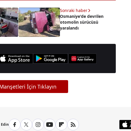
Sonraki haber
Osmaniye'de devrilen
otomolin sürücüsü
yaralandı
anşetleri İçin Tıklayın
p Edin