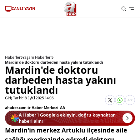
CANLI YAYIN
Haberler
Yaşam Haberleri
Mardin'de doktoru darbeden hasta yakını tutuklandı
Mardin'de doktoru
darbeden hasta yakını
tutuklandı
Giriş Tarihi:
18 Eylül 2025 14:06
ahaber.com.tr Haber Merkezi
|
AA
A Haber’i Google'a ekleyin, doğru kaynaktan
haberi alın!
Mardin'in merkez Artuklu ilçesinde aile
sağlığı merkezinde görevli doktoru