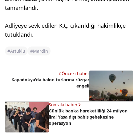
tamamlandı.
Adliyeye sevk edilen K.Ç, çıkarıldığı hakimlikçe
tutuklandı.
#Artuklu
#Mardin
Önceki haber
Kapadokya'da balon turlarına rüzgar
engeli
Sonraki haber
Günlük banka hareketliliği 24 milyon
lira! Yasa dışı bahis şebekesine
operasyon