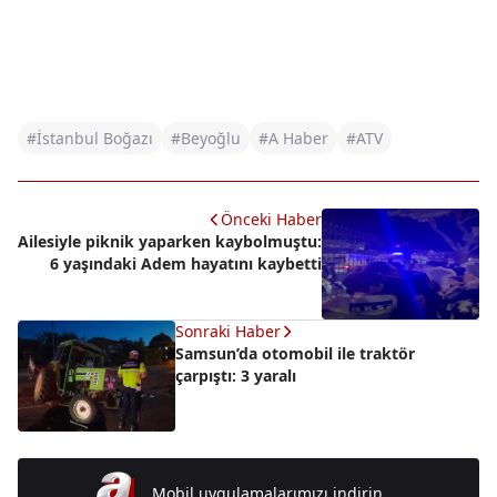
#İstanbul Boğazı
#Beyoğlu
#A Haber
#ATV
Önceki Haber
Ailesiyle piknik yaparken kaybolmuştu:
6 yaşındaki Adem hayatını kaybetti
Sonraki Haber
Samsun’da otomobil ile traktör
çarpıştı: 3 yaralı
Mobil uygulamalarımızı indirin