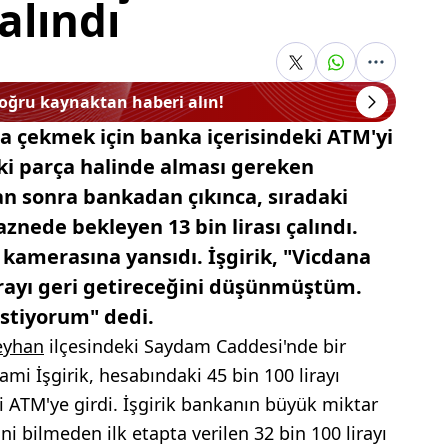
alındı
doğru kaynaktan haberi alın!
ra çekmek için banka içerisindeki ATM'yi
 iki parça halinde alması gereken
tan sonra bankadan çıkınca, sıradaki
znede bekleyen 13 bin lirası çalındı.
 kamerasına yansıdı. İşgirik, "Vicdana
rayı geri getireceğini düşünmüştüm.
istiyorum" dedi.
eyhan
ilçesindeki Saydam Caddesi'nde bir
mi İşgirik, hesabındaki 45 bin 100 lirayı
 ATM'ye girdi. İşgirik bankanın büyük miktar
ini bilmeden ilk etapta verilen 32 bin 100 lirayı