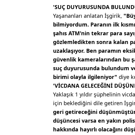
'SUÇ DUYURUSUNDA BULUND
Yaşananları anlatan İşgirik,
"Büy
bilmiyordum. Paranın ilk kısmı
şahıs ATM'nin tekrar para sayı
gözlemledikten sonra kalan p
uzaklaşıyor. Ben paramın eks
güvenlik kameralarından bu ş
suç duyurusunda bulundum ve 
birimi olayla ilgileniyor"
diye k
'VİCDANA GELECEĞİNİ DÜŞÜN
Yaklaşık 1 yıldır şüphelinin vic
için beklediğini dile getiren İşgi
geri getireceğini düşünmüştüm.
düşüncesi varsa en yakın poli
hakkında hayırlı olacağını dü