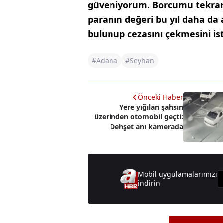
güveniyorum. Borcumu tekrar b
paranın değeri bu yıl daha da 
bulunup cezasını çekmesini is
#Adana
#Seyhan
Önceki Haber
Yere yığılan şahsın
üzerinden otomobil geçti:
Dehşet anı kamerada
Mobil uygulamalarımızı
indirin