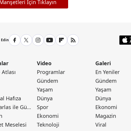
anşetleri İçin Tıklayın
p Edin
lar
Video
Galeri
Atlası
Programlar
En Yeniler
Gündem
Gündem
Yaşam
Yaşam
l Hafıza
Dünya
Dünya
Canan Barlas ile Gündem
Spor
Ekonomi
n
Ekonomi
Magazin
t Meselesi
Teknoloji
Viral