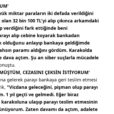
UM'
ük miktar paraların iki defada verildiğini
 olan 32 bin 100 TL'yi alıp çıkınca arkamdaki
p verdiğini fark ettiğinde beni
arayı alıp cebine koyarak bankadan
ik olduğunu anlayıp bankaya geldiğimde
ahsın paramı aldığını gördüm. Karakolda
dava açtım. Şu an siber suçlarla mücadele
onuştu.
MÜŞTÜM, CEZASINI ÇEKSİN İSTİYORUM'
dana gelerek parayı bankaya geri teslim etmesi
rik,
"Vicdana geleceğini, pişman olup parayı
 1 yıl geçti ve gelmedi. Eğer biraz
s karakoluna ulaşıp parayı teslim etmesinin
şünüyorum. Zaten davamı da açtım, adalete