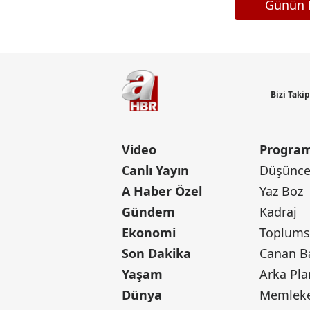
Günün M
Bizi Taki
Video
Program
Canlı Yayın
Düşünce 
A Haber Özel
Yaz Boz
Gündem
Kadraj
Ekonomi
Toplumsa
Son Dakika
Yaşam
Arka Pla
Dünya
Memleke