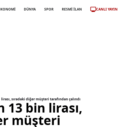
CANLI YAYIN
EKONOMİ
DÜNYA
SPOR
RESMİ İLAN
lirası, sıradaki diğer müşteri tarafından çalındı
13 bin lirası,
er müşteri