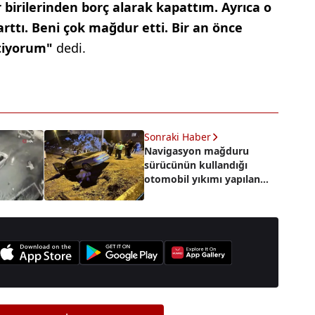
irilerinden borç alarak kapattım. Ayrıca o
arttı. Beni çok mağdur etti. Bir an önce
tiyorum"
dedi.
Sonraki Haber
Navigasyon mağduru
sürücünün kullandığı
otomobil yıkımı yapılan
bina arazisine uçtu