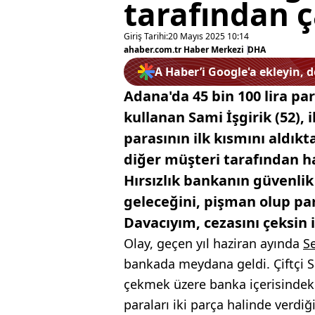
tarafından ç
Giriş Tarihi:
20 Mayıs 2025 10:14
ahaber.com.tr Haber Merkezi
|
DHA
A Haber’i Google'a ekleyin, 
Adana'da 45 bin 100 lira pa
kullanan Sami İşgirik (52),
parasının ilk kısmını aldık
diğer müşteri tarafından ha
Hırsızlık bankanın güvenlik
geleceğini, pişman olup pa
Davacıyım, cezasını çeksin 
Olay, geçen yıl haziran ayında
S
bankada meydana geldi. Çiftçi Sa
çekmek üzere banka içerisindeki
paraları iki parça halinde verdiğ