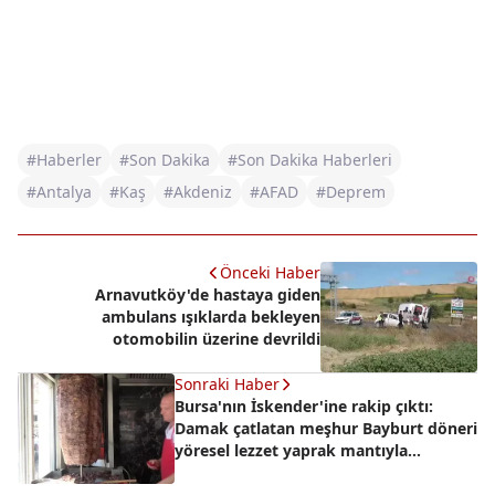
#Haberler
#Son Dakika
#Son Dakika Haberleri
#Antalya
#Kaş
#Akdeniz
#AFAD
#Deprem
Önceki Haber
Arnavutköy'de hastaya giden
ambulans ışıklarda bekleyen
otomobilin üzerine devrildi
Sonraki Haber
Bursa'nın İskender'ine rakip çıktı:
Damak çatlatan meşhur Bayburt döneri
yöresel lezzet yaprak mantıyla
buluşturuldu