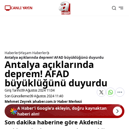
CANLI YAYIN
Haberler
Yaşam Haberleri
Antalya açıklarında deprem! AFAD büyüklüğünü duyurdu
Antalya açıklarında
deprem! AFAD
büyüklüğünü duyurdu
Giriş Tarihi:
09 Ağustos 2024 11:04
Son Güncelleme:
09 Ağustos 2024 11:40
Mehmet Zeyrek
|
ahaber.com.tr Haber Merkezi
A Haber’i Google'a ekleyin, doğru kaynaktan
haberi alın!
Son dakika haberine göre Akdeniz