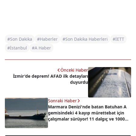
#Son Dakika
#Haberler
#Son Dakika Haberleri
#İETT
#İstanbul
#A Haber
Önceki Haber
İzmir'de deprem! AFAD ilk detayları
duyurdu
Sonraki Haber
Marmara Denizi'nde batan Batuhan A
gemisindeki 4 kayıp mürettebat için
çalışmalar sürüyor! 11 dalgıç ve 1000
personel ile aranıyor