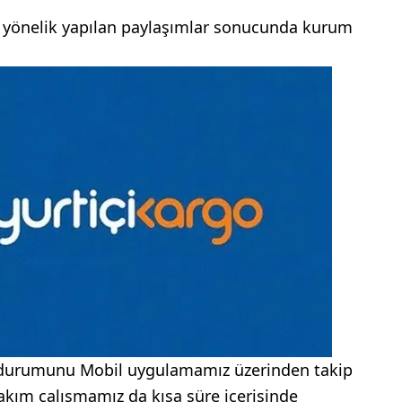
 yönelik yapılan paylaşımlar sonucunda kurum
n durumunu Mobil uygulamamız üzerinden takip
bakım çalışmamız da kısa süre içerisinde