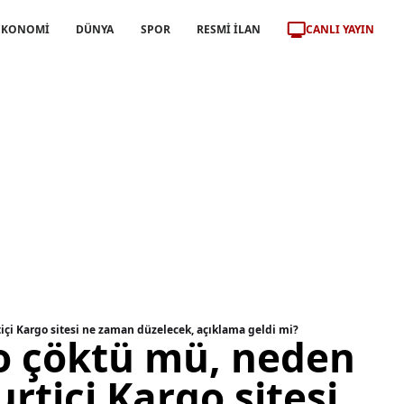
CANLI YAYIN
EKONOMİ
DÜNYA
SPOR
RESMİ İLAN
içi Kargo sitesi ne zaman düzelecek, açıklama geldi mi?
go çöktü mü, neden
rtiçi Kargo sitesi