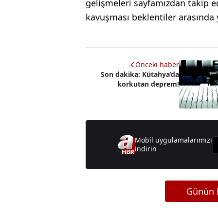
gelişmeleri sayfamızdan takip e
kavuşması beklentiler arasında y
Önceki haber
Son dakika: Kütahya’da
korkutan deprem!
Mobil uygulamalarımızı
indirin
Günün M