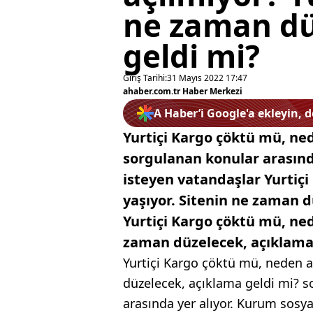
ne zaman dü
geldi mi?
Giriş Tarihi:
31 Mayıs 2022 17:47
ahaber.com.tr Haber Merkezi
A Haber’i Google'a ekleyin, 
Yurtiçi Kargo çöktü mü, ne
sorgulanan konular arasında
isteyen vatandaşlar Yurtiçi
yaşıyor. Sitenin ne zaman d
Yurtiçi Kargo çöktü mü, ned
zaman düzelecek, açıklama
Yurtiçi Kargo çöktü mü, neden a
düzelecek, açıklama geldi mi? so
arasında yer alıyor. Kurum sos