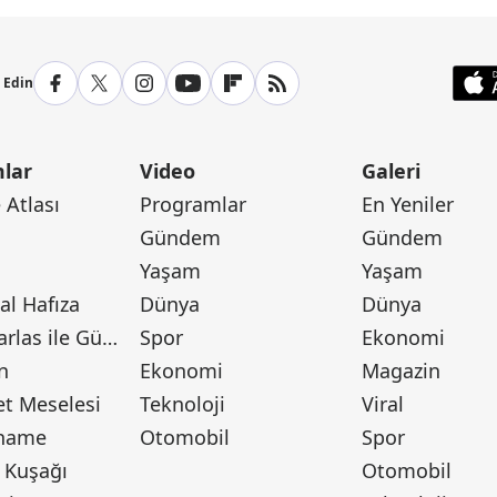
p Edin
lar
Video
Galeri
Atlası
Programlar
En Yeniler
Gündem
Gündem
Yaşam
Yaşam
l Hafıza
Dünya
Dünya
Canan Barlas ile Gündem
Spor
Ekonomi
n
Ekonomi
Magazin
t Meselesi
Teknoloji
Viral
tname
Otomobil
Spor
 Kuşağı
Otomobil