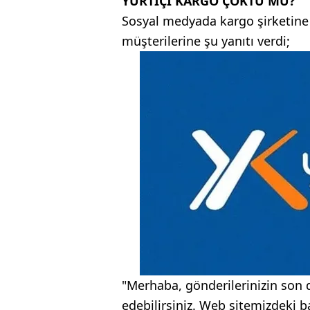
YURTİÇİ KARGO ÇÖKTÜ MÜ?
Sosyal medyada kargo şirketine
müşterilerine şu yanıtı verdi;
"Merhaba, gönderilerinizin so
edebilirsiniz. Web sitemizdeki 