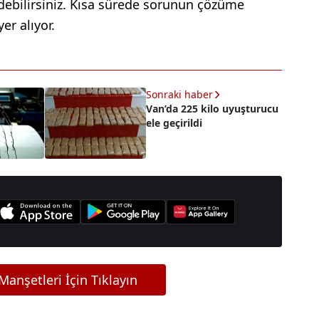
debilirsiniz. Kısa sürede sorunun çözüme
er alıyor.
Sonraki haber
Van’da 225 kilo uyuşturucu
ele geçirildi
anşetleri İçin Tıklayın