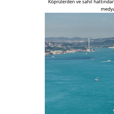
Köprülerden ve sahil hattından
medya