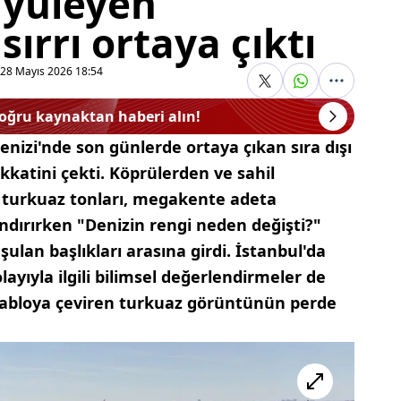
üyüleyen
ırrı ortaya çıktı
28 Mayıs 2026 18:54
doğru kaynaktan haberi alın!
nizi'nde son günlerde ortaya çıkan sıra dışı
kkatini çekti. Köprülerden ve sahil
 turkuaz tonları, megakente adeta
ndırırken "Denizin rengi neden değişti?"
lan başlıkları arasına girdi. İstanbul'da
ayıyla ilgili bilimsel değerlendirmeler de
 tabloya çeviren turkuaz görüntünün perde