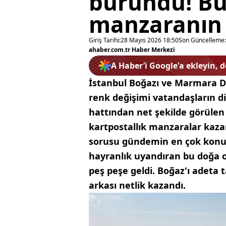
büründü! B
manzaranın s
Giriş Tarihi:
28 Mayıs 2026 18:50
Son Güncelleme:
ahaber.com.tr Haber Merkezi
A Haber’i Google'a ekleyin, 
İstanbul Boğazı ve Marmara De
renk değişimi vatandaşların di
hattından net şekilde görülen
kartpostallık manzaralar kaza
sorusu gündemin en çok konuşu
hayranlık uyandıran bu doğa ol
peş peşe geldi. Boğaz'ı adeta
arkası netlik kazandı.