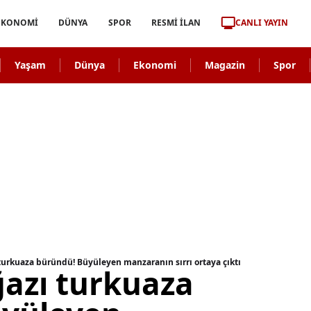
CANLI YAYIN
EKONOMİ
DÜNYA
SPOR
RESMİ İLAN
Yaşam
Dünya
Ekonomi
Magazin
Spor
turkuaza büründü! Büyüleyen manzaranın sırrı ortaya çıktı
ğazı turkuaza