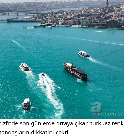
izi'nde son günlerde ortaya çıkan turkuaz renk
andaşların dikkatini çekti.