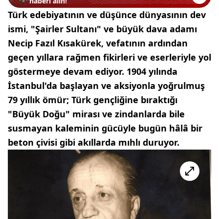
haberi alın!
Türk edebiyatının ve düşünce dünyasının dev
ismi, "Şairler Sultanı" ve büyük dava adamı
Necip Fazıl Kısakürek, vefatının ardından
geçen yıllara rağmen fikirleri ve eserleriyle yol
göstermeye devam ediyor. 1904 yılında
İstanbul'da başlayan ve aksiyonla yoğrulmuş
79 yıllık ömür; Türk gençliğine bıraktığı
"Büyük Doğu" mirası ve zindanlarda bile
susmayan kaleminin gücüyle bugün hâlâ bir
beton çivisi gibi akıllarda mıhlı duruyor.