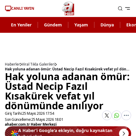
CANLI YAYIN
En Yeniler
Gündem
Yaşam
Dünya
Eko
Haberler
Viral Tıkla Galerileri
Hak yoluna adanan ömür: Üstad Necip Fazıl Kısakürek vefat yıl dönümünde anılıyor
Hak yoluna adanan ömür:
Üstad Necip Fazıl
Kısakürek vefat yıl
dönümünde anılıyor
Giriş Tarihi:
25 Mayıs 2026 17:54
Son Güncelleme:
25 Mayıs 2026 18:01
ahaber.com.tr Haber Merkezi
A Haber’i Google'a ekleyin, doğru kaynaktan