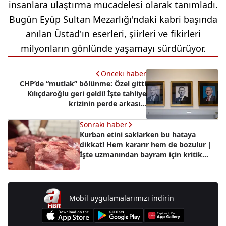
insanlara ulaştırma mücadelesi olarak tanımladı.
Bugün Eyüp Sultan Mezarlığı'ndaki kabri başında
anılan Üstad'ın eserleri, şiirleri ve fikirleri
milyonların gönlünde yaşamayı sürdürüyor.
Önceki haber
CHP’de “mutlak” bölünme: Özel gitti
Kılıçdaroğlu geri geldi! İşte tahliye
krizinin perde arkası...
Sonraki haber
Kurban etini saklarken bu hataya
dikkat! Hem kararır hem de bozulur |
İşte uzmanından bayram için kritik
tavsiyeler
Mobil uygulamalarımızı indirin