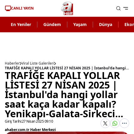
CANLI YAYIN
En Yeniler
Gündem
Yaşam
Dünya
Eko
Haberler
Viral Liste Galerileri
TRAFİĞE KAPALI YOLLAR LİSTESİ 27 NİSAN 2025 | İstanbul'da hangi yollar saat kaça kadar kapalı? Yenikapı-Galata-Sirkeci...
TRAFİĞE KAPALI YOLLAR
LİSTESİ 27 NİSAN 2025 |
İstanbul'da hangi yollar
saat kaça kadar kapalı?
Yenikapı-Galata-Sirkeci...
Giriş Tarihi:
27 Nisan 2025 09:10
ahaber.com.tr Haber Merkezi