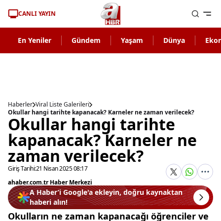
CANLI YAYIN
En Yeniler
Gündem
Yaşam
Dünya
Eko
Haberler
Viral Liste Galerileri
Okullar hangi tarihte kapanacak? Karneler ne zaman verilecek?
Okullar hangi tarihte
kapanacak? Karneler ne
zaman verilecek?
Giriş Tarihi:
21 Nisan 2025 08:17
ahaber.com.tr Haber Merkezi
A Haber’i Google'a ekleyin, doğru kaynaktan
haberi alın!
Okulların ne zaman kapanacağı öğrenciler ve