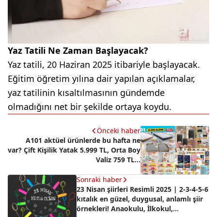
Yaz Tatili Ne Zaman Başlayacak?
Yaz tatili, 20 Haziran 2025 itibariyle başlayacak.
Eğitim öğretim yılına dair yapılan açıklamalar,
yaz tatilinin kısaltılmasının gündemde
olmadığını net bir şekilde ortaya koydu.
Önceki haber
A101 aktüel ürünlerde bu hafta ne
var? Çift Kişilik Yatak 5.999 TL, Orta Boy
Valiz 759 TL...
Sonraki haber
23 Nisan şiirleri Resimli 2025 | 2-3-4-5-6
kıtalık en güzel, duygusal, anlamlı şiir
örnekleri! Anaokulu, İlkokul,