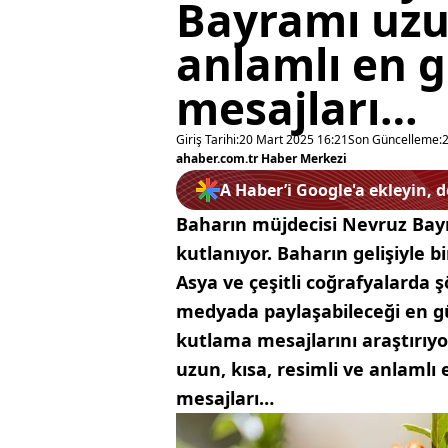
Bayramı uzun
anlamlı en 
mesajları…
Giriş Tarihi:
20 Mart 2025 16:21
Son Güncelleme:
ahaber.com.tr Haber Merkezi
A Haber’i Google'a ekleyin, 
Baharın müjdecisi Nevruz Bayram
kutlanıyor. Baharın gelişiyle 
Asya ve çeşitli coğrafyalarda ş
medyada paylaşabileceği en gü
kutlama mesajlarını araştırıyo
uzun, kısa, resimli ve anlaml
mesajları…