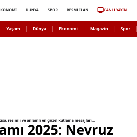
CANLI YAYIN
EKONOMİ
DÜNYA
SPOR
RESMİ İLAN
Yaşam
Dünya
Ekonomi
Magazin
Spor
ısa, resimli ve anlamlı en güzel kutlama mesajları…
amı 2025: Nevruz