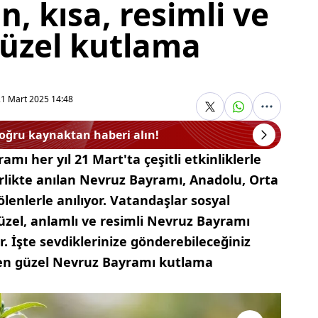
, kısa, resimli ve
güzel kutlama
21 Mart 2025 14:48
doğru kaynaktan haberi alın!
ı her yıl 21 Mart'ta çeşitli etkinliklerle
birlikte anılan Nevruz Bayramı, Anadolu, Orta
ölenlerle anılıyor. Vatandaşlar sosyal
zel, anlamlı ve resimli Nevruz Bayramı
r. İşte sevdiklerinize gönderebileceğiniz
ı en güzel Nevruz Bayramı kutlama