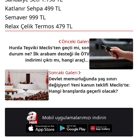
Katlanır Sehpa 499 TL
Semaver 999 TL
Relax Çelik Termos 479 TL
Önceki Galeri
Hurda Teşviki Meclis'ten geçti mi, son
durum ne? İlk arabam desteği ile ÖTV
indirimi çıktı mı, hangi araçlar
alınabilir?
Sonraki Galeri
Devlet memurluğunda yaş sınırı
değişiyor! Yeni kanun teklifi Meclis'te:
Hangi branşlarda geçerli olacak?
Mobil uygulamalarımızı indirin