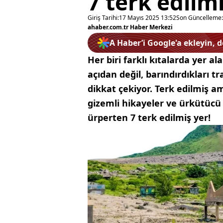
7 terk edilmi
Giriş Tarihi:
17 Mayıs 2025 13:52
Son Güncelleme:
ahaber.com.tr Haber Merkezi
A Haber’i Google'a ekleyin, 
Her biri farklı kıtalarda yer a
açıdan değil, barındırdıkları tr
dikkat çekiyor. Terk edilmiş a
gizemli hikayeler ve ürkütücü i
ürperten 7 terk edilmiş yer!