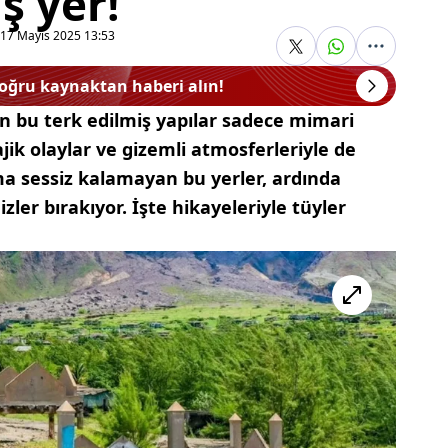
ş yer!
17 Mayıs 2025 13:53
doğru kaynaktan haberi alın!
lan bu terk edilmiş yapılar sadece mimari
ajik olaylar ve gizemli atmosferleriyle de
ma sessiz kalamayan bu yerler, ardında
zler bırakıyor. İşte hikayeleriyle tüyler