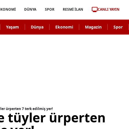
CANLI YAYIN
EKONOMİ
DÜNYA
SPOR
RESMİ İLAN
Yaşam
Dünya
Ekonomi
Magazin
Spor
ler ürperten 7 terk edilmiş yer!
e tüyler ürperten