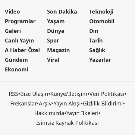
Video
Son Dakika
Teknoloji
Programlar
Yaşam
Otomobil
Galeri
Dünya
Din
Canlı Yayın
Spor
Tarih
A Haber Özel
Magazin
Sağlık
Gündem
Viral
Yazarlar
Ekonomi
RSS
•
Bize Ulaşın
•
Künye/İletişim
•
Veri Politikası
•
Frekanslar
•
Arşiv
•
Yayın Akışı
•
Gizlilik Bildirimi
•
Hakkımızda
•
Yayın İlkeleri
•
İsimsiz Kaynak Politikası