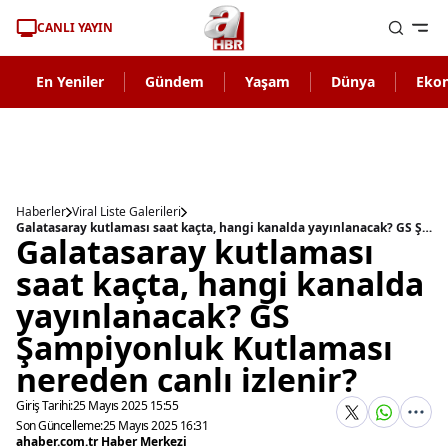
CANLI YAYIN
En Yeniler
Gündem
Yaşam
Dünya
Eko
Haberler
Viral Liste Galerileri
Galatasaray kutlaması saat kaçta, hangi kanalda yayınlanacak? GS Şampiyonluk Kutlaması nereden canlı izlenir?
Galatasaray kutlaması
saat kaçta, hangi kanalda
yayınlanacak? GS
Şampiyonluk Kutlaması
nereden canlı izlenir?
Giriş Tarihi:
25 Mayıs 2025 15:55
Son Güncelleme:
25 Mayıs 2025 16:31
ahaber.com.tr Haber Merkezi