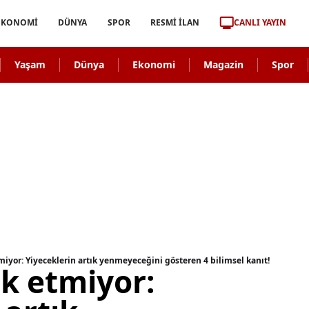
CANLI YAYIN
EKONOMİ
DÜNYA
SPOR
RESMİ İLAN
Yaşam
Dünya
Ekonomi
Magazin
Spor
miyor: Yiyeceklerin artık yenmeyeceğini gösteren 4 bilimsel kanıt!
rk etmiyor: