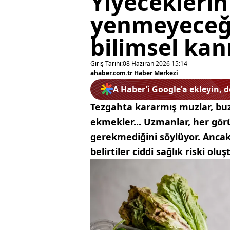
Yiyeceklerin
yenmeyeceği
bilimsel kanı
Giriş Tarihi:
08 Haziran 2026 15:14
ahaber.com.tr Haber Merkezi
A Haber’i Google'a ekleyin, 
Tezgahta kararmış muzlar, bu
ekmekler... Uzmanlar, her gö
gerekmediğini söylüyor. Ancak k
belirtiler ciddi sağlık riski oluş