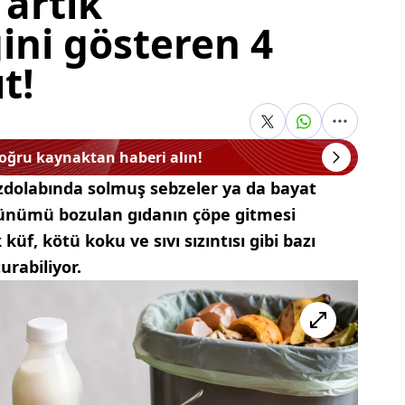
 artık
ni gösteren 4
t!
doğru kaynaktan haberi alın!
zdolabında solmuş sebzeler ya da bayat
rünümü bozulan gıdanın çöpe gitmesi
üf, kötü koku ve sıvı sızıntısı gibi bazı
turabiliyor.