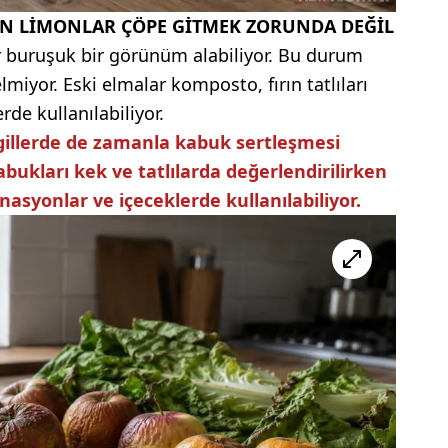
EN LİMONLAR ÇÖPE GİTMEK ZORUNDA DEĞİL
 buruşuk bir görünüm alabiliyor. Bu durum
iyor. Eski elmalar komposto, fırın tatlıları
rde kullanılabiliyor.
gillerde de zamanla kabuk sertleşmesi
abukları kek ve tatlılarda değerlendirilirken
inasyonlar ve içeceklerde kullanılabiliyor.