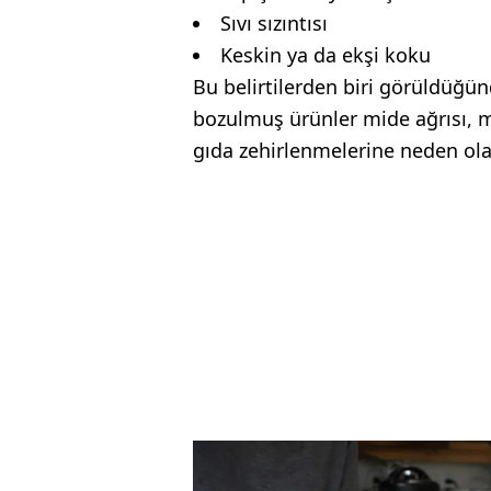
Sıvı sızıntısı
Keskin ya da ekşi koku
Bu belirtilerden biri görüldüğü
bozulmuş ürünler mide ağrısı, m
gıda zehirlenmelerine neden olab