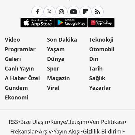
Video
Son Dakika
Teknoloji
Programlar
Yaşam
Otomobil
Galeri
Dünya
Din
Canlı Yayın
Spor
Tarih
A Haber Özel
Magazin
Sağlık
Gündem
Viral
Yazarlar
Ekonomi
RSS
•
Bize Ulaşın
•
Künye/İletişim
•
Veri Politikası
•
Frekanslar
•
Arşiv
•
Yayın Akışı
•
Gizlilik Bildirimi
•