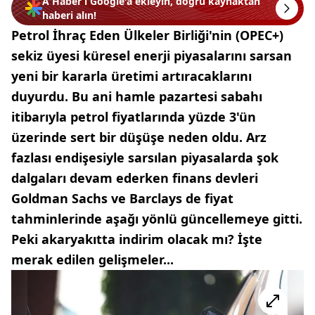
A Haber’i Google'a ekleyin, doğru kaynaktan
haberi alın!
Petrol İhraç Eden Ülkeler Birliği'nin (OPEC+)
sekiz üyesi küresel enerji piyasalarını sarsan
yeni bir kararla üretimi artıracaklarını
duyurdu. Bu ani hamle pazartesi sabahı
itibarıyla petrol fiyatlarında yüzde 3'ün
üzerinde sert bir düşüşe neden oldu. Arz
fazlası endişesiyle sarsılan piyasalarda şok
dalgaları devam ederken finans devleri
Goldman Sachs ve Barclays de fiyat
tahminlerinde aşağı yönlü güncellemeye gitti.
Peki akaryakıtta indirim olacak mı? İşte
merak edilen gelişmeler...