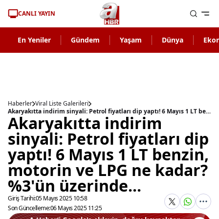
CANLI YAYIN
En Yeniler
Gündem
Yaşam
Dünya
Eko
Haberler
Viral Liste Galerileri
Akaryakıtta indirim sinyali: Petrol fiyatları dip yaptı! 6 Mayıs 1 LT benzin, motorin ve LPG ne kadar? %3'ün üzerinde...
Akaryakıtta indirim
sinyali: Petrol fiyatları dip
yaptı! 6 Mayıs 1 LT benzin,
motorin ve LPG ne kadar?
%3'ün üzerinde...
Giriş Tarihi:
05 Mayıs 2025 10:58
Son Güncelleme:
06 Mayıs 2025 11:25